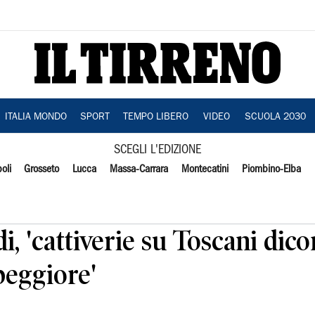
ITALIA MONDO
SPORT
TEMPO LIBERO
VIDEO
SCUOLA 2030
SCEGLI L'EDIZIONE
oli
Grosseto
Lucca
Massa-Carrara
Montecatini
Piombino-Elba
i, 'cattiverie su Toscani dic
eggiore'