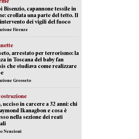
arme
 Bisenzio, capannone tessile in
e: crollata una parte del tetto. Il
intervento dei vigili del fuoco
azione Firenze
nette
eto, arrestato per terrorismo: la
za in Toscana del baby fan
Isis che studiava come realizzare
be
azione Grosseto
costruzione
, ucciso in carcere a 32 anni: chi
Raymond Ikanagbon e cosa è
sso nella sezione dei reati
ali
lo Nencioni