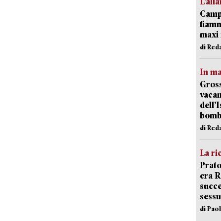
L’all
Campi
fiamm
maxi 
di Red
In ma
Gross
vacan
dell’
bom
di Red
La ri
Prato
era 
succe
sessu
di Pao