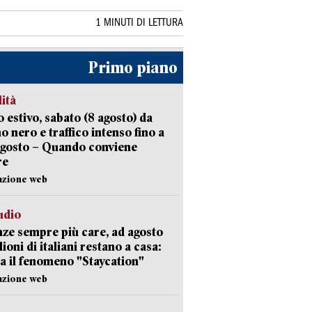
1 MINUTI DI LETTURA
Primo piano
lità
 estivo, sabato (8 agosto) da
no nero e traffico intenso fino a
agosto – Quando conviene
re
azione web
udio
ze sempre più care, ad agosto
lioni di italiani restano a casa:
a il fenomeno "Staycation"
azione web