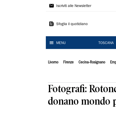
Il
Iscriviti alle Newsletter
Tirreno
Sfoglia il quotidiano
MENU
TOSCANA
Livorno
Firenze
Cecina-Rosignano
Emp
Fotografi: Rotond
donano mondo p