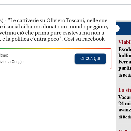
- "Le cattiverie su Oliviero Toscani, nelle sue
che i social ci hanno donato un mondo peggiore,
etrina ciò che prima pure esisteva ma non a
za, e la politica c’entra poco". Così su Facebook
Viabi
Esodo
bolli
itmo:
CLICCA QUI
Ferr
izie su Google
parti
di Red
Lo st
Vacan
24 mi
avanz
di Red