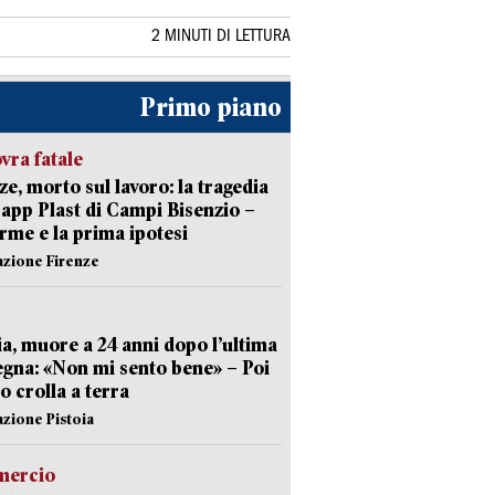
2 MINUTI DI LETTURA
Primo piano
ra fatale
ze, morto sul lavoro: la tragedia
Capp Plast di Campi Bisenzio –
arme e la prima ipotesi
azione Firenze
ia, muore a 24 anni dopo l’ultima
gna: «Non mi sento bene» – Poi
 crolla a terra
azione Pistoia
ercio