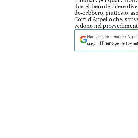
tribunali: per quale motiv
dovrebbero decidere dive
dovrebbero, piuttosto, asc
Corti d'Appello che, scri
vedono nel provvedimento
Non lasciare decidere l'algor
scegli
Il Tirreno
per le tue not