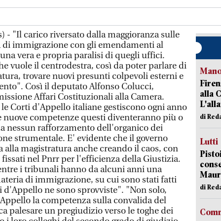
- "Il carico riversato dalla maggioranza sulle
a di immigrazione con gli emendamenti al
na vera e propria paralisi di quegli uffici.
 vuole il centrodestra, così da poter parlare di
Manov
atura, trovare nuovi presunti colpevoli esterni e
Firen
mento". Così il deputato Alfonso Colucci,
alla 
sione Affari Costituzionali alla Camera.
L'all
le Corti d'Appello italiane gestiscono ogni anno
 le nuove competenze questi diventeranno più o
di Red
a nessun rafforzamento dell'organico dei
one strumentale. E' evidente che il governo
Lutti
a alla magistratura anche creando il caos, con
Pisto
fissati nel Pnrr per l'efficienza della Giustizia.
conse
ntre i tribunali hanno da alcuni anni una
Mauro
ateria di immigrazione, su cui sono stati fatti
di Red
ti d'Appello ne sono sprovviste". "Non solo,
d'Appello la competenza sulla convalida del
ca palesare un pregiudizio verso le toghe dei
Comm