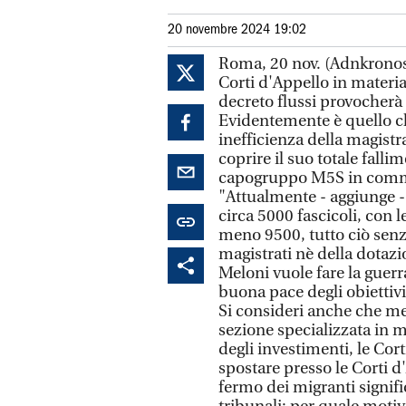
20 novembre 2024 19:02
Roma, 20 nov. (Adnkronos) 
Corti d'Appello in materi
decreto flussi provocherà u
Evidentemente è quello che
inefficienza della magistr
coprire il suo totale falli
capogruppo M5S in commis
"Attualmente - aggiunge - 
circa 5000 fascicoli, con
meno 9500, tutto ciò senz
magistrati nè della dotazi
Meloni vuole fare la guerr
buona pace degli obiettivi 
Si consideri anche che me
sezione specializzata in m
degli investimenti, le Cor
spostare presso le Corti 
fermo dei migranti signifi