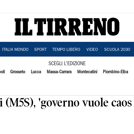
ITALIA MONDO
SPORT
TEMPO LIBERO
VIDEO
SCUOLA 2030
SCEGLI L'EDIZIONE
oli
Grosseto
Lucca
Massa-Carrara
Montecatini
Piombino-Elba
i (M5S), 'governo vuole cao