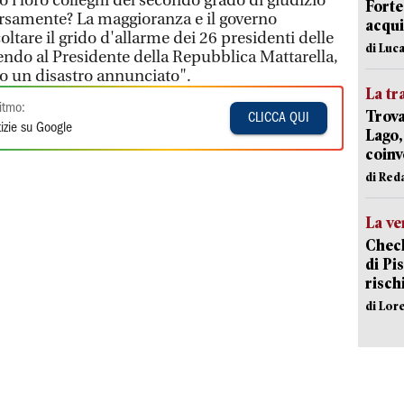
o i loro colleghi del secondo grado di giudizio
Forte
rsamente? La maggioranza e il governo
acqui
oltare il grido d'allarme dei 26 presidenti delle
di Luca
vendo al Presidente della Repubblica Mattarella,
 un disastro annunciato".
La tr
itmo:
Trova
CLICCA QUI
izie su Google
Lago,
coinv
di Red
La ve
Check
di Pis
risch
di Lor