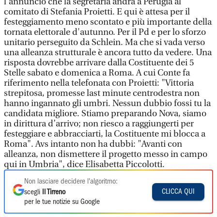
l'annuncio che la segretaria andrà a Perugia al
comitato di Stefania Proietti. E qui è attesa per il
festeggiamento meno scontato e più importante della
tornata elettorale d'autunno. Per il Pd e per lo sforzo
unitario perseguito da Schlein. Ma che si vada verso
una alleanza strutturale è ancora tutto da vedere. Una
risposta dovrebbe arrivare dalla Costituente dei 5
Stelle sabato e domenica a Roma. A cui Conte fa
riferimento nella telefonata con Proietti: "Vittoria
strepitosa, promesse last minute centrodestra non
hanno ingannato gli umbri. Nessun dubbio fossi tu la
candidata migliore. Stiamo preparando Nova, siamo
in dirittura d’arrivo; non riesco a raggiungerti per
festeggiare e abbracciarti, la Costituente mi blocca a
Roma". Avs intanto non ha dubbi: "Avanti con
alleanza, non dismettere il progetto messo in campo
qui in Umbria", dice Elisabetta Piccolotti.
Non lasciare decidere l'algoritmo:
CLICCA QUI
scegli
Il Tirreno
per le tue notizie su Google