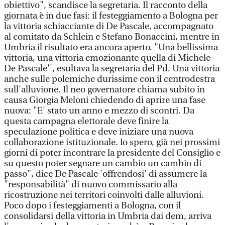
obiettivo", scandisce la segretaria. Il racconto della
giornata è in due fasi: il festeggiamento a Bologna per
la vittoria schiacciante di De Pascale, accompagnato
al comitato da Schlein e Stefano Bonaccini, mentre in
Umbria il risultato era ancora aperto. "Una bellissima
vittoria, una vittoria emozionante quella di Michele
De Pascale'', esultava la segretaria del Pd. Una vittoria
anche sulle polemiche durissime con il centrodestra
sull'alluvione. Il neo governatore chiama subito in
causa Giorgia Meloni chiedendo di aprire una fase
nuova: "E' stato un anno e mezzo di scontri. Da
questa campagna elettorale deve finire la
speculazione politica e deve iniziare una nuova
collaborazione istituzionale. Io spero, già nei prossimi
giorni di poter incontrare la presidente del Consiglio e
su questo poter segnare un cambio un cambio di
passo", dice De Pascale 'offrendosi' di assumere la
"responsabilità" di nuovo commissario alla
ricostruzione nei territori coinvolti dalle alluvioni.
Poco dopo i festeggiamenti a Bologna, con il
consolidarsi della vittoria in Umbria dai dem, arriva