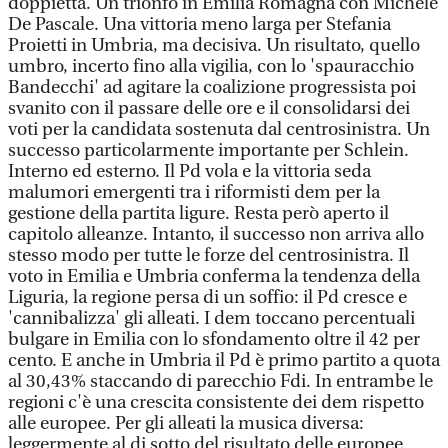
doppietta. Un trionfo in Emilia Romagna con Michele
De Pascale. Una vittoria meno larga per Stefania
Proietti in Umbria, ma decisiva. Un risultato, quello
umbro, incerto fino alla vigilia, con lo 'spauracchio
Bandecchi' ad agitare la coalizione progressista poi
svanito con il passare delle ore e il consolidarsi dei
voti per la candidata sostenuta dal centrosinistra. Un
successo particolarmente importante per Schlein.
Interno ed esterno. Il Pd vola e la vittoria seda
malumori emergenti tra i riformisti dem per la
gestione della partita ligure. Resta però aperto il
capitolo alleanze. Intanto, il successo non arriva allo
stesso modo per tutte le forze del centrosinistra. Il
voto in Emilia e Umbria conferma la tendenza della
Liguria, la regione persa di un soffio: il Pd cresce e
'cannibalizza' gli alleati. I dem toccano percentuali
bulgare in Emilia con lo sfondamento oltre il 42 per
cento. E anche in Umbria il Pd è primo partito a quota
al 30,43% staccando di parecchio Fdi. In entrambe le
regioni c'è una crescita consistente dei dem rispetto
alle europee. Per gli alleati la musica diversa:
leggermente al di sotto del risultato delle europee