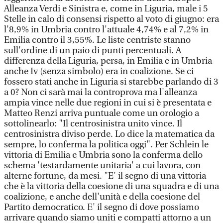
Alleanza Verdi e Sinistra e, come in Liguria, male i 5
Stelle in calo di consensi rispetto al voto di giugno: era
l'8,9% in Umbria contro l'attuale 4,74% e al 7,2% in
Emilia contro il 3,55%. Le liste centriste stanno
sull'ordine di un paio di punti percentuali. A
differenza della Liguria, persa, in Emilia e in Umbria
anche Iv (senza simbolo) era in coalizione. Se ci
fossero stati anche in Liguria si starebbe parlando di 3
a 0? Non ci sarà mai la controprova ma l'alleanza
ampia vince nelle due regioni in cui si è presentata e
Matteo Renzi arriva puntuale come un orologio a
sottolinearlo: "Il centrosinistra unito vince. Il
centrosinistra diviso perde. Lo dice la matematica da
sempre, lo conferma la politica oggi". Per Schlein le
vittoria di Emilia e Umbria sono la conferma dello
schema 'testardamente unitaria' a cui lavora, con
alterne fortune, da mesi. "E' il segno di una vittoria
che è la vittoria della coesione di una squadra e di una
coalizione, e anche dell'unità e della coesione del
Partito democratico. E' il segno di dove possiamo
arrivare quando siamo uniti e compatti attorno a un