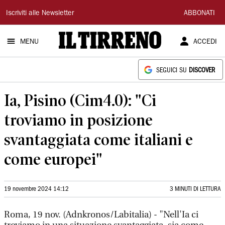
Il
Iscriviti alle Newsletter
ABBONATI
Tirreno
MENU
ACCEDI
SEGUICI SU
DISCOVER
Ia, Pisino (Cim4.0): "Ci
troviamo in posizione
svantaggiata come italiani e
come europei"
19 novembre 2024 14:12
3 MINUTI DI LETTURA
Roma, 19 nov. (Adnkronos/Labitalia) - "Nell'Ia ci