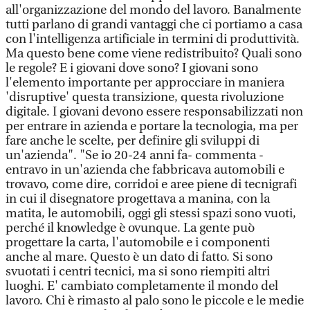
all'organizzazione del mondo del lavoro. Banalmente
tutti parlano di grandi vantaggi che ci portiamo a casa
con l'intelligenza artificiale in termini di produttività.
Ma questo bene come viene redistribuito? Quali sono
le regole? E i giovani dove sono? I giovani sono
l'elemento importante per approcciare in maniera
'disruptive' questa transizione, questa rivoluzione
digitale. I giovani devono essere responsabilizzati non
per entrare in azienda e portare la tecnologia, ma per
fare anche le scelte, per definire gli sviluppi di
un'azienda". "Se io 20-24 anni fa- commenta -
entravo in un'azienda che fabbricava automobili e
trovavo, come dire, corridoi e aree piene di tecnigrafi
in cui il disegnatore progettava a manina, con la
matita, le automobili, oggi gli stessi spazi sono vuoti,
perché il knowledge è ovunque. La gente può
progettare la carta, l'automobile e i componenti
anche al mare. Questo è un dato di fatto. Si sono
svuotati i centri tecnici, ma si sono riempiti altri
luoghi. E' cambiato completamente il mondo del
lavoro. Chi è rimasto al palo sono le piccole e le medie