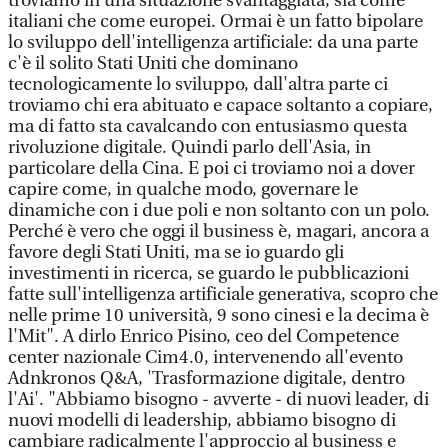
troviamo in una situazione svantaggiata, sia come
italiani che come europei. Ormai è un fatto bipolare
lo sviluppo dell'intelligenza artificiale: da una parte
c'è il solito Stati Uniti che dominano
tecnologicamente lo sviluppo, dall'altra parte ci
troviamo chi era abituato e capace soltanto a copiare,
ma di fatto sta cavalcando con entusiasmo questa
rivoluzione digitale. Quindi parlo dell'Asia, in
particolare della Cina. E poi ci troviamo noi a dover
capire come, in qualche modo, governare le
dinamiche con i due poli e non soltanto con un polo.
Perché è vero che oggi il business è, magari, ancora a
favore degli Stati Uniti, ma se io guardo gli
investimenti in ricerca, se guardo le pubblicazioni
fatte sull'intelligenza artificiale generativa, scopro che
nelle prime 10 università, 9 sono cinesi e la decima è
l'Mit". A dirlo Enrico Pisino, ceo del Competence
center nazionale Cim4.0, intervenendo all'evento
Adnkronos Q&A, 'Trasformazione digitale, dentro
l'Ai'. "Abbiamo bisogno - avverte - di nuovi leader, di
nuovi modelli di leadership, abbiamo bisogno di
cambiare radicalmente l'approccio al business e