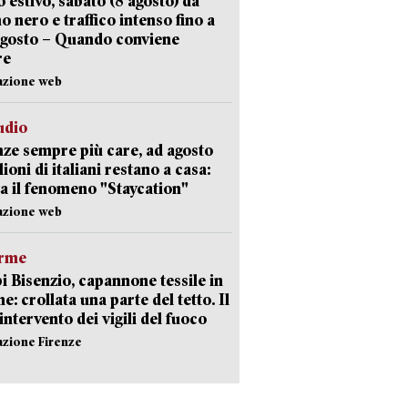
 estivo, sabato (8 agosto) da
no nero e traffico intenso fino a
agosto – Quando conviene
re
azione web
udio
ze sempre più care, ad agosto
lioni di italiani restano a casa:
a il fenomeno "Staycation"
azione web
arme
 Bisenzio, capannone tessile in
e: crollata una parte del tetto. Il
intervento dei vigili del fuoco
azione Firenze