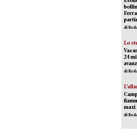
Esodo
bolli
Ferr
parti
di Red
Lo st
Vacan
24 mi
avanz
di Red
L’all
Campi
fiamm
maxi 
di Red