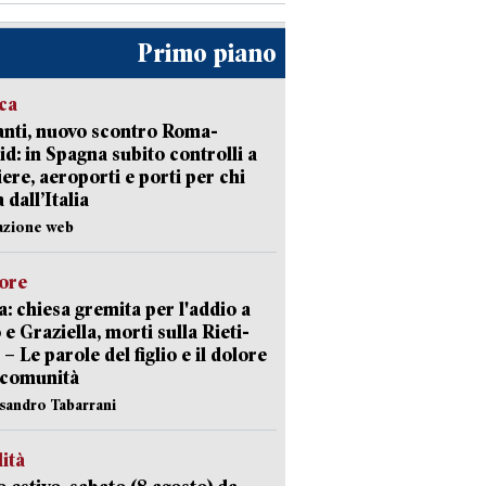
Primo piano
ica
nti, nuovo scontro Roma-
d: in Spagna subito controlli a
iere, aeroporti e porti per chi
 dall’Italia
azione web
lore
: chiesa gremita per l'addio a
 e Graziella, morti sulla Rieti-
 – Le parole del figlio e il dolore
 comunità
ssandro Tabarrani
lità