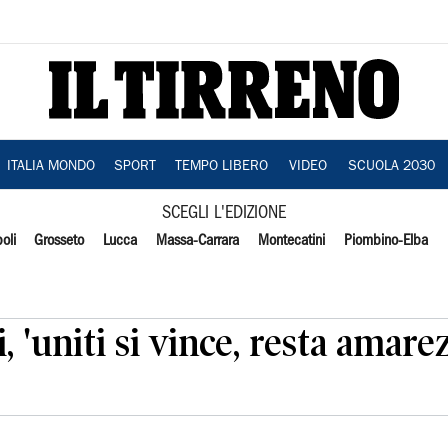
ITALIA MONDO
SPORT
TEMPO LIBERO
VIDEO
SCUOLA 2030
SCEGLI L'EDIZIONE
oli
Grosseto
Lucca
Massa-Carrara
Montecatini
Piombino-Elba
, 'uniti si vince, resta amare