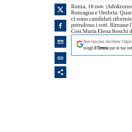
Roma, 18 nov. (Adnkronos)
Romagna e Umbria. Quando
ci sono candidati riformis
prendono i voti. Rimane l’
Così Maria Elena Boschi di
Non lasciare decidere l'algor
scegli
Il Tirreno
per le tue not