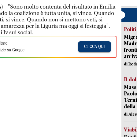
 - "Sono molto contenta del risultato in Emilia
 la coalizione è tutta unita, si vince. Quando
ti, si vince. Quando non si mettono veti, si
amarezza per la Liguria ma oggi si festeggia".
Polit
 Iv sui social.
Migra
Madri
itmo:
CLICCA QUI
front
izie su Google
arriva
di Red
Il do
Massa
Paolo
Terni
della
di Ale
Viabi