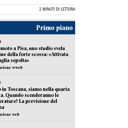
2 MINUTI DI LETTURA
Primo piano
a
moto a Pisa, uno studio svela
gine della forte scossa: «Attivata
aglia sepolta»
dazione wweb
a
 in Toscana, siamo nella quarta
ta. Quando scenderanno le
rature? La previsione del
ma
azione web