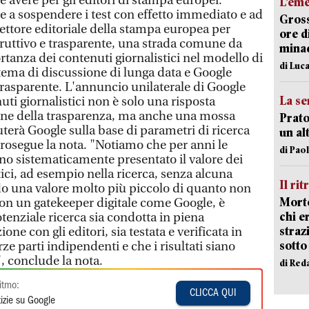
avere per gli editori di stampa europei.
L’em
 a sospendere i test con effetto immediato e ad
Gross
settore editoriale della stampa europea per
ore d
ruttivo e trasparente, una strada comune da
minac
ortanza dei contenuti giornalistici nel modello di
di Luca
ema di discussione di lunga data e Google
 trasparente. L'annuncio unilaterale di Google
La se
uti giornalistici non è solo una risposta
ione della trasparenza, ma anche una mossa
Prato
uterà Google sulla base di parametri di ricerca
un al
rosegue la nota. "Notiamo che per anni le
di Pao
o sistematicamente presentato il valore dei
tici, ad esempio nella ricerca, senza alcuna
Il rit
ndo una valore molto più piccolo di quanto non
Morto
 con un gatekeeper digitale come Google, è
chi er
enziale ricerca sia condotta in piena
straz
one con gli editori, sia testata e verificata in
sotto
 parti indipendenti e che i risultati siano
 conclude la nota.
di Red
itmo:
CLICCA QUI
izie su Google