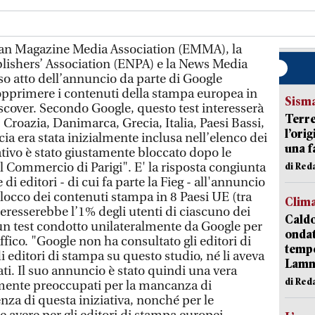
an Magazine Media Association (EMMA), la
shers’ Association (ENPA) e la News Media
 atto dell’annuncio da parte di Google
sopprimere i contenuti della stampa europea in
Sism
cover. Secondo Google, questo test interesserà
Terre
, Croazia, Danimarca, Grecia, Italia, Paesi Bassi,
l’ori
ia era stata inizialmente inclusa nell’elenco dei
una f
tativo è stato giustamente bloccato dopo le
l Commercio di Parigi". E' la risposta congiunta
di Re
di editori - di cui fa parte la Fieg - all'annuncio
blocco dei contenuti stampa in 8 Paesi UE (tra
Clim
interesserebbe l’1% degli utenti di ciascuno dei
Caldo
 un test condotto unilateralmente da Google per
onda
affico. "Google non ha consultato gli editori di
tempe
i editori di stampa su questo studio, né li aveva
Lam
. Il suo annuncio è stato quindi una vera
di Red
ente preoccupati per la mancanza di
nza di questa iniziativa, nonché per le