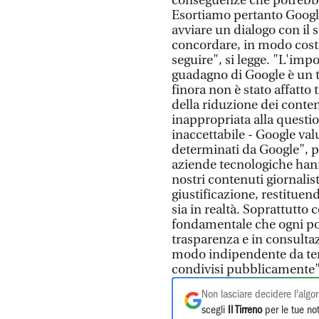
conseguenze che potrebbe 
Esortiamo pertanto Google
avviare un dialogo con il 
concordare, in modo cost
seguire", si legge. "L'imp
guadagno di Google è un t
finora non è stato affatto
della riduzione dei conten
inappropriata alla quest
inaccettabile - Google val
determinati da Google", p
aziende tecnologiche hann
nostri contenuti giornalis
giustificazione, restitue
sia in realtà. Soprattutto
fondamentale che ogni pot
trasparenza e in consultazi
modo indipendente da terze
condivisi pubblicamente",
Non lasciare decidere l'algor
scegli
Il Tirreno
per le tue not