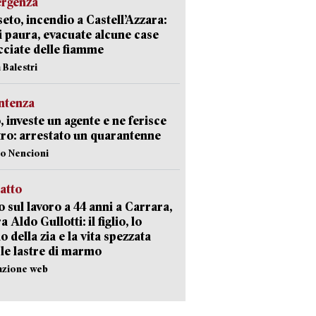
ergenza
eto, incendio a Castell’Azzara:
i paura, evacuate alcune case
ciate delle fiamme
 Balestri
ntenza
, investe un agente e ne ferisce
tro: arrestato un quarantenne
lo Nencioni
ratto
 sul lavoro a 44 anni a Carrara,
a Aldo Gullotti: il figlio, lo
io della zia e la vita spezzata
 le lastre di marmo
azione web