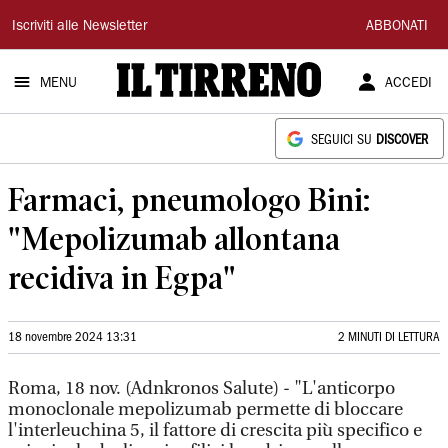
Il
Iscriviti alle Newsletter
ABBONATI
Tirreno
MENU
ACCEDI
SEGUICI SU
DISCOVER
Farmaci, pneumologo Bini:
"Mepolizumab allontana
recidiva in Egpa"
18 novembre 2024 13:31
2 MINUTI DI LETTURA
Roma, 18 nov. (Adnkronos Salute) - "L'anticorpo
monoclonale mepolizumab permette di bloccare
l'interleuchina 5, il fattore di crescita più specifico e