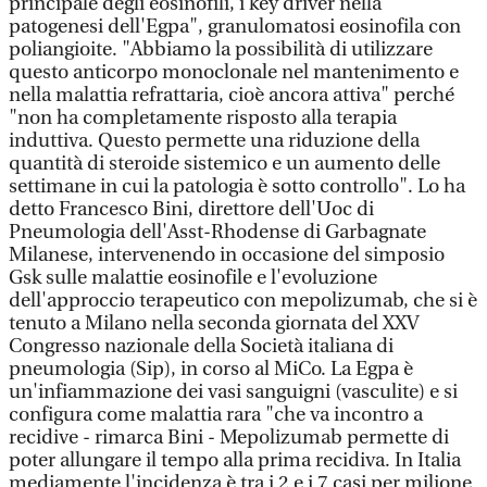
principale degli eosinofili, i key driver nella
patogenesi dell'Egpa", granulomatosi eosinofila con
poliangioite. "Abbiamo la possibilità di utilizzare
questo anticorpo monoclonale nel mantenimento e
nella malattia refrattaria, cioè ancora attiva" perché
"non ha completamente risposto alla terapia
induttiva. Questo permette una riduzione della
quantità di steroide sistemico e un aumento delle
settimane in cui la patologia è sotto controllo". Lo ha
detto Francesco Bini, direttore dell'Uoc di
Pneumologia dell'Asst-Rhodense di Garbagnate
Milanese, intervenendo in occasione del simposio
Gsk sulle malattie eosinofile e l'evoluzione
dell'approccio terapeutico con mepolizumab, che si è
tenuto a Milano nella seconda giornata del XXV
Congresso nazionale della Società italiana di
pneumologia (Sip), in corso al MiCo. La Egpa è
un'infiammazione dei vasi sanguigni (vasculite) e si
configura come malattia rara "che va incontro a
recidive - rimarca Bini - Mepolizumab permette di
poter allungare il tempo alla prima recidiva. In Italia
mediamente l'incidenza è tra i 2 e i 7 casi per milione