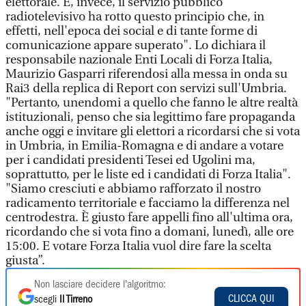
elettorale. E, invece, il servizio pubblico
radiotelevisivo ha rotto questo principio che, in
effetti, nell'epoca dei social e di tante forme di
comunicazione appare superato". Lo dichiara il
responsabile nazionale Enti Locali di Forza Italia,
Maurizio Gasparri riferendosi alla messa in onda su
Rai3 della replica di Report con servizi sull'Umbria.
"Pertanto, unendomi a quello che fanno le altre realtà
istituzionali, penso che sia legittimo fare propaganda
anche oggi e invitare gli elettori a ricordarsi che si vota
in Umbria, in Emilia-Romagna e di andare a votare
per i candidati presidenti Tesei ed Ugolini ma,
soprattutto, per le liste ed i candidati di Forza Italia".
"Siamo cresciuti e abbiamo rafforzato il nostro
radicamento territoriale e facciamo la differenza nel
centrodestra. È giusto fare appelli fino all'ultima ora,
ricordando che si vota fino a domani, lunedì, alle ore
15:00. E votare Forza Italia vuol dire fare la scelta
giusta”.
Non lasciare decidere l'algoritmo:
CLICCA QUI
scegli
Il Tirreno