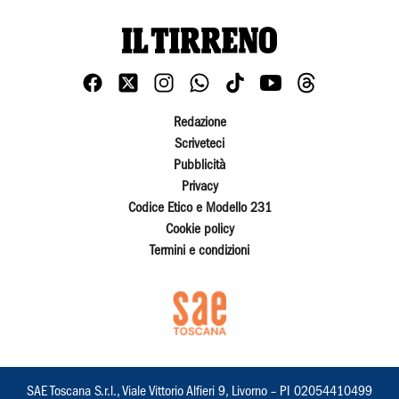
Redazione
Scriveteci
Pubblicità
Privacy
Codice Etico e Modello 231
Cookie policy
Termini e condizioni
SAE Toscana S.r.l., Viale Vittorio Alfieri 9, Livorno – PI 02054410499