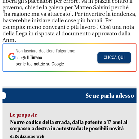
libera gli spacciatori per errore, va in piazza contro il
governo, chiede la galera per Matteo Salvini perché
'ha ragione ma va attaccato'. Per invertire la tendenza,
basterebbe iniziare dalle cose più banali. Per
esempio: meno convegni e più lavoro”. Così una nota
della Lega in risposta al documento approvato dalla
Anm.
Non lasciare decidere l'algoritmo:
CLICCA QUI
scegli
Il Tirreno
per le tue notizie su Google
Se ne parla adesso
Le proposte
Nuovo codice della strada, dalla patente a 17 anni al
sorpasso a destra in autostrada: le possibili novità
di Redazione web