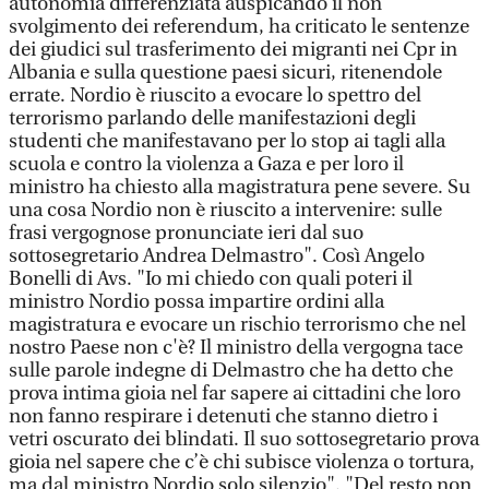
autonomia differenziata auspicando il non
svolgimento dei referendum, ha criticato le sentenze
dei giudici sul trasferimento dei migranti nei Cpr in
Albania e sulla questione paesi sicuri, ritenendole
errate. Nordio è riuscito a evocare lo spettro del
terrorismo parlando delle manifestazioni degli
studenti che manifestavano per lo stop ai tagli alla
scuola e contro la violenza a Gaza e per loro il
ministro ha chiesto alla magistratura pene severe. Su
una cosa Nordio non è riuscito a intervenire: sulle
frasi vergognose pronunciate ieri dal suo
sottosegretario Andrea Delmastro". Così Angelo
Bonelli di Avs. "Io mi chiedo con quali poteri il
ministro Nordio possa impartire ordini alla
magistratura e evocare un rischio terrorismo che nel
nostro Paese non c'è? Il ministro della vergogna tace
sulle parole indegne di Delmastro che ha detto che
prova intima gioia nel far sapere ai cittadini che loro
non fanno respirare i detenuti che stanno dietro i
vetri oscurato dei blindati. Il suo sottosegretario prova
gioia nel sapere che c’è chi subisce violenza o tortura,
ma dal ministro Nordio solo silenzio". "Del resto non