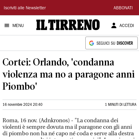
Il
Iscriviti alle Newsletter
ABBONATI
Tirreno
MENU
ACCEDI
SEGUICI SU
DISCOVER
Cortei: Orlando, 'condanna
violenza ma no a paragone anni
Piombo'
16 novembre 2024 20:40
1 MINUTI DI LETTURA
Roma, 16 nov. (Adnkronos) - "La condanna dei
violenti è sempre dovuta ma il paragone con gli anni
di piombo non ha né capo né coda e serve alla destra