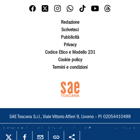
Redazione
Scriveteci
Pubblicità
Privacy
Codice Etico e Modello 231
Cookie policy
Termini e condizioni
SAE Toscana S.r.l., Viale Vittorio Alfieri 9, Livorno – PI 02054410499
I diritti delle immagini e dei testi sono riservati. È espressamente vietata la
loro riproduzione con qualsiasi mezzo e l'adattamento totale o parziale.