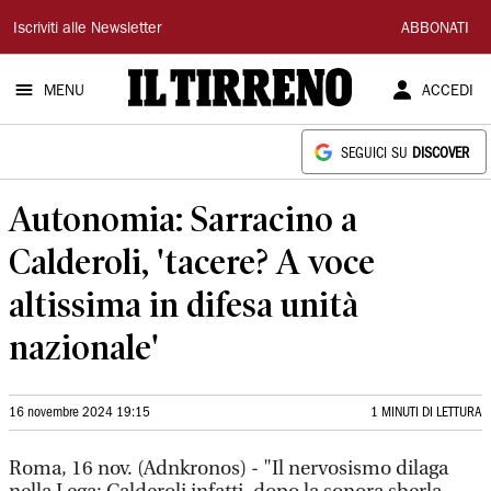
Il
Iscriviti alle Newsletter
ABBONATI
Tirreno
MENU
ACCEDI
SEGUICI SU
DISCOVER
Autonomia: Sarracino a
Calderoli, 'tacere? A voce
altissima in difesa unità
nazionale'
16 novembre 2024 19:15
1 MINUTI DI LETTURA
Roma, 16 nov. (Adnkronos) - "Il nervosismo dilaga