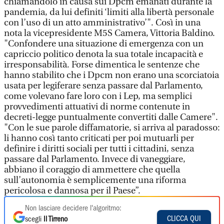
chiamandolo in causa sui Dpcm emanati durante la
pandemia, da lui definiti ‘limiti alla libertà personale
con l’uso di un atto amministrativo’". Così in una
nota la vicepresidente M5S Camera, Vittoria Baldino.
"Confondere una situazione di emergenza con un
capriccio politico denota la sua totale incapacità e
irresponsabilità. Forse dimentica le sentenze che
hanno stabilito che i Dpcm non erano una scorciatoia
usata per legiferare senza passare dal Parlamento,
come volevano fare loro con i Lep, ma semplici
provvedimenti attuativi di norme contenute in
decreti-legge puntualmente convertiti dalle Camere".
"Con le sue parole diffamatorie, si arriva al paradosso:
li hanno così tanto criticati per poi mutuarli per
definire i diritti sociali per tutti i cittadini, senza
passare dal Parlamento. Invece di vaneggiare,
abbiano il coraggio di ammettere che quella
sull’autonomia è semplicemente una riforma
pericolosa e dannosa per il Paese”.
Non lasciare decidere l'algoritmo:
CLICCA QUI
scegli
Il Tirreno