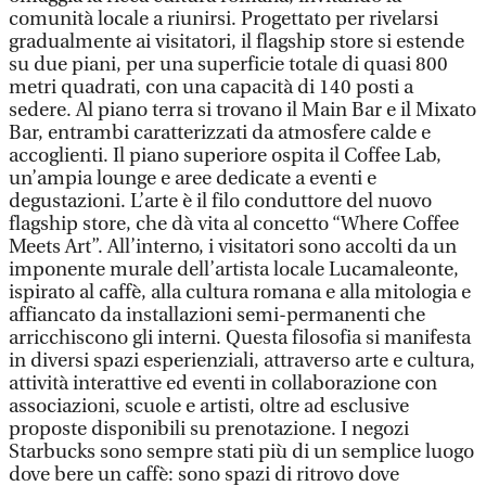
comunità locale a riunirsi. Progettato per rivelarsi
gradualmente ai visitatori, il flagship store si estende
su due piani, per una superficie totale di quasi 800
metri quadrati, con una capacità di 140 posti a
sedere. Al piano terra si trovano il Main Bar e il Mixato
Bar, entrambi caratterizzati da atmosfere calde e
accoglienti. Il piano superiore ospita il Coffee Lab,
un’ampia lounge e aree dedicate a eventi e
degustazioni. L’arte è il filo conduttore del nuovo
flagship store, che dà vita al concetto “Where Coffee
Meets Art”. All’interno, i visitatori sono accolti da un
imponente murale dell’artista locale Lucamaleonte,
ispirato al caffè, alla cultura romana e alla mitologia e
affiancato da installazioni semi-permanenti che
arricchiscono gli interni. Questa filosofia si manifesta
in diversi spazi esperienziali, attraverso arte e cultura,
attività interattive ed eventi in collaborazione con
associazioni, scuole e artisti, oltre ad esclusive
proposte disponibili su prenotazione. I negozi
Starbucks sono sempre stati più di un semplice luogo
dove bere un caffè: sono spazi di ritrovo dove