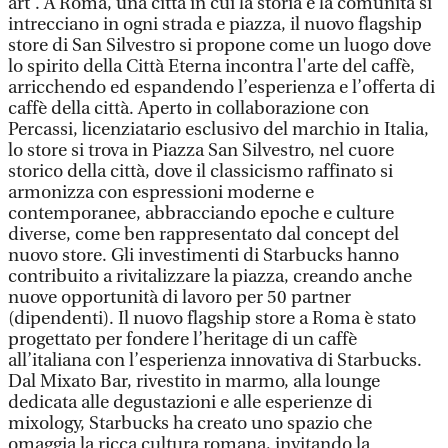
art'. A Roma, una città in cui la storia e la comunità si
intrecciano in ogni strada e piazza, il nuovo flagship
store di San Silvestro si propone come un luogo dove
lo spirito della Città Eterna incontra l'arte del caffè,
arricchendo ed espandendo l’esperienza e l’offerta di
caffè della città. Aperto in collaborazione con
Percassi, licenziatario esclusivo del marchio in Italia,
lo store si trova in Piazza San Silvestro, nel cuore
storico della città, dove il classicismo raffinato si
armonizza con espressioni moderne e
contemporanee, abbracciando epoche e culture
diverse, come ben rappresentato dal concept del
nuovo store. Gli investimenti di Starbucks hanno
contribuito a rivitalizzare la piazza, creando anche
nuove opportunità di lavoro per 50 partner
(dipendenti). Il nuovo flagship store a Roma è stato
progettato per fondere l’heritage di un caffè
all’italiana con l’esperienza innovativa di Starbucks.
Dal Mixato Bar, rivestito in marmo, alla lounge
dedicata alle degustazioni e alle esperienze di
mixology, Starbucks ha creato uno spazio che
omaggia la ricca cultura romana, invitando la