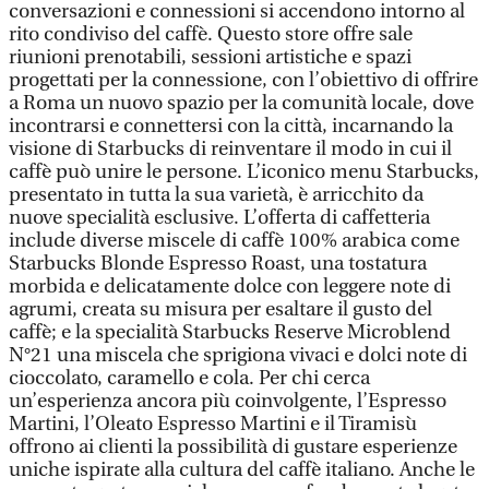
conversazioni e connessioni si accendono intorno al
rito condiviso del caffè. Questo store offre sale
riunioni prenotabili, sessioni artistiche e spazi
progettati per la connessione, con l’obiettivo di offrire
a Roma un nuovo spazio per la comunità locale, dove
incontrarsi e connettersi con la città, incarnando la
visione di Starbucks di reinventare il modo in cui il
caffè può unire le persone. L’iconico menu Starbucks,
presentato in tutta la sua varietà, è arricchito da
nuove specialità esclusive. L’offerta di caffetteria
include diverse miscele di caffè 100% arabica come
Starbucks Blonde Espresso Roast, una tostatura
morbida e delicatamente dolce con leggere note di
agrumi, creata su misura per esaltare il gusto del
caffè; e la specialità Starbucks Reserve Microblend
N°21 una miscela che sprigiona vivaci e dolci note di
cioccolato, caramello e cola. Per chi cerca
un’esperienza ancora più coinvolgente, l’Espresso
Martini, l’Oleato Espresso Martini e il Tiramisù
offrono ai clienti la possibilità di gustare esperienze
uniche ispirate alla cultura del caffè italiano. Anche le