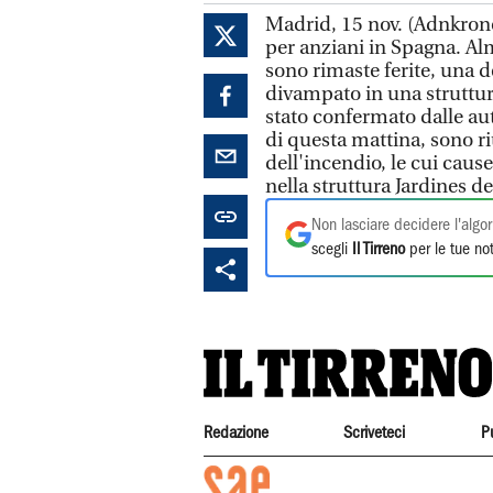
Madrid, 15 nov. (Adnkrono
per anziani in Spagna. Al
sono rimaste ferite, una d
divampato in una struttura
stato confermato dalle auto
di questa mattina, sono 
dell'incendio, le cui caus
nella struttura Jardines de
Non lasciare decidere l'algor
scegli
Il Tirreno
per le tue not
Redazione
Scriveteci
P