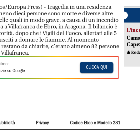
s/Europa Press) - Tragedia in una residenza
meno dieci persone sono morte e diverse altre
elle quali in modo grave, a causa di un incendio
 a Villafranca de Ebro, in Aragona. Il bilancio è
L'inc
rità, dopo che i Vigili del Fuoco, allertati alle 5
Camai
riusciti a domare le fiamme. Al momento
Capez
e restano da chiarire, c'erano almeno 82 persone
 Villafranca.
di Red
itmo:
CLICCA QUI
izie su Google
ubblicità
Privacy
Codice Etico e Modello 231