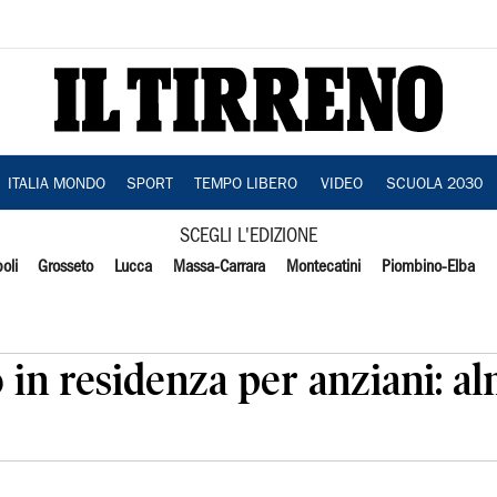
ITALIA MONDO
SPORT
TEMPO LIBERO
VIDEO
SCUOLA 2030
SCEGLI L'EDIZIONE
oli
Grosseto
Lucca
Massa-Carrara
Montecatini
Piombino-Elba
 in residenza per anziani: a