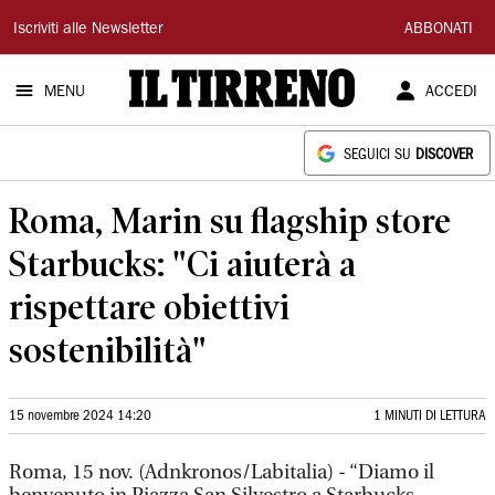
Il
Iscriviti alle Newsletter
ABBONATI
Tirreno
MENU
ACCEDI
SEGUICI SU
DISCOVER
Roma, Marin su flagship store
Starbucks: "Ci aiuterà a
rispettare obiettivi
sostenibilità"
15 novembre 2024 14:20
1 MINUTI DI LETTURA
Roma, 15 nov. (Adnkronos/Labitalia) - “Diamo il