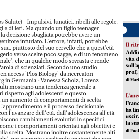
Salute) - Impulsivi, lunatici, ribelli alle regole.
gi e di ieri. Ma quando un figlio teenager
 la decisione sbagliata potrebbe avere un
enitore infuriato. L'errore, infatti, potrebbe
Il rit
 sua, piuttosto del suo cervello che a quest'età
Addio
erlo verso scelte poco sagge, e di un fenomeno
vita 
nale', che in qualche modo sovrasta e rende
sull’
Parola di scienziati. Secondo uno studio
prof,
pen access 'Plos Biology' da ricercatori
rg in Germania - Vanessa Scholz, Lorenz
di Mar
adulti mostrano una tendenza generale a
i rispetto agli adolescenti e questo
L’an
 un aumento di comportamenti di scelta
Franc
i. L'apprendimento e il processo decisionale
ha fin
 l'avanzare dell'età, dall'adolescenza all'età
uscir
ubiscono cambiamenti evolutivi in specifici
la su
come i comportamenti orientati agli obiettivi e
di Pao
lla scelta. Mostrano inoltre costantemente alti