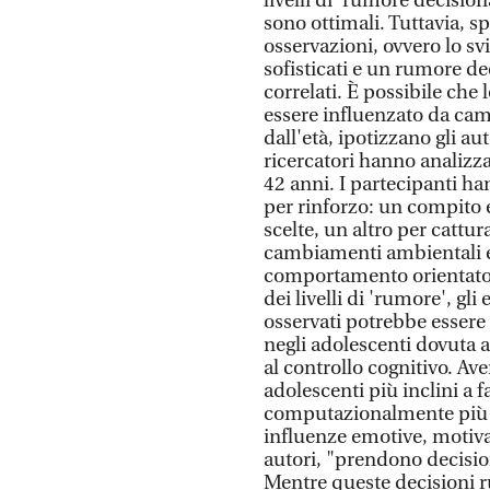
livelli di 'rumore decisi
sono ottimali. Tuttavia, sp
osservazioni, ovvero lo svi
sofisticati e un rumore de
correlati. È possibile che 
essere influenzato da ca
dall'età, ipotizzano gli aut
ricercatori hanno analizza
42 anni. I partecipanti 
per rinforzo: un compito e
scelte, un altro per cattur
cambiamenti ambientali e
comportamento orientato a
dei livelli di 'rumore', gli
osservati potrebbe essere "
negli adolescenti dovuta a
al controllo cognitivo. Av
adolescenti più inclini a 
computazionalmente più e
influenze emotive, motivaz
autori, "prendono decisio
Mentre queste decisioni 