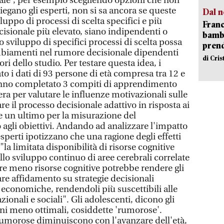
onale', per esempio scegliendo opzioni che non
iegano gli esperti, non si sa ancora se queste
Dal n
luppo di processi di scelta specifici e più
Franc
cisionale più elevato, siano indipendenti o
bambi
lo sviluppo di specifici processi di scelta possa
pren
mbiamenti nel rumore decisionale dipendenti
di Cri
ori dello studio. Per testare questa idea, i
to i dati di 93 persone di età compresa tra 12 e
hanno completato 3 compiti di apprendimento
ra per valutare le influenze motivazionali sulle
are il processo decisionale adattivo in risposta ai
 un ultimo per la misurazione del
gli obiettivi. Andando ad analizzare l'impatto
 esperti ipotizzano che una ragione degli effetti
la limitata disponibilità di risorse cognitive
llo sviluppo continuo di aree cerebrali correlate
ere meno risorse cognitive potrebbe rendere gli
fare affidamento su strategie decisionali
conomiche, rendendoli più suscettibili alle
ionali e sociali". Gli adolescenti, dicono gli
ni meno ottimali, cosiddette 'rumorose'.
rumorose diminuiscono con l'avanzare dell'età,