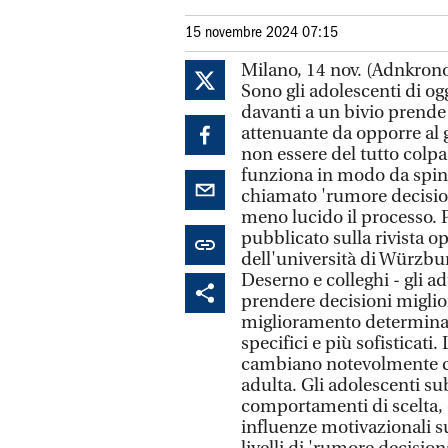
15 novembre 2024 07:15
Milano, 14 nov. (Adnkronos 
Sono gli adolescenti di og
davanti a un bivio prende
attenuante da opporre al g
non essere del tutto colpa
funziona in modo da sping
chiamato 'rumore decisio
meno lucido il processo. 
pubblicato sulla rivista o
dell'università di Würzbu
Deserno e colleghi - gli 
prendere decisioni miglior
miglioramento determina
specifici e più sofisticat
cambiano notevolmente con
adulta. Gli adolescenti s
comportamenti di scelta, 
influenze motivazionali su