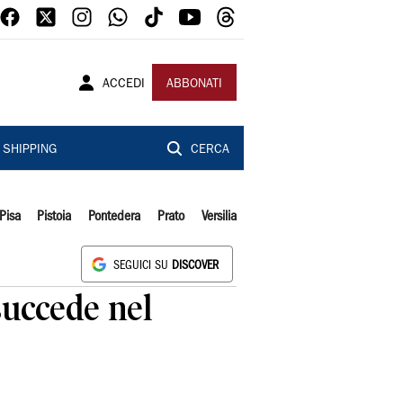
ACCEDI
ABBONATI
SHIPPING
CERCA
Pisa
Pistoia
Pontedera
Prato
Versilia
SEGUICI SU
DISCOVER
succede nel