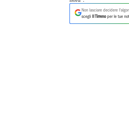
nord".
Non lasciare decidere l'algor
scegli
Il Tirreno
per le tue not