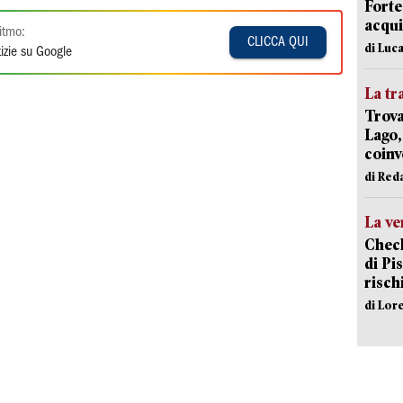
Forte
acqui
itmo:
CLICCA QUI
di Luca
izie su Google
La tr
Trova
Lago,
coinv
di Red
La ve
Check
di Pis
risch
di Lor