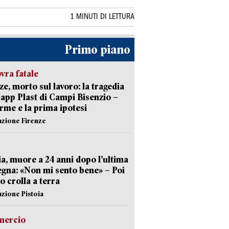
1 MINUTI DI LETTURA
Primo piano
ra fatale
ze, morto sul lavoro: la tragedia
Capp Plast di Campi Bisenzio –
arme e la prima ipotesi
azione Firenze
ia, muore a 24 anni dopo l’ultima
gna: «Non mi sento bene» – Poi
 crolla a terra
azione Pistoia
ercio