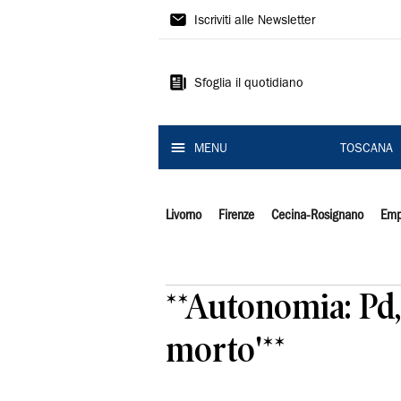
Il
Iscriviti alle Newsletter
Tirreno
Sfoglia il quotidiano
MENU
TOSCANA
Livorno
Firenze
Cecina-Rosignano
Emp
**Autonomia: Pd, 
morto'**