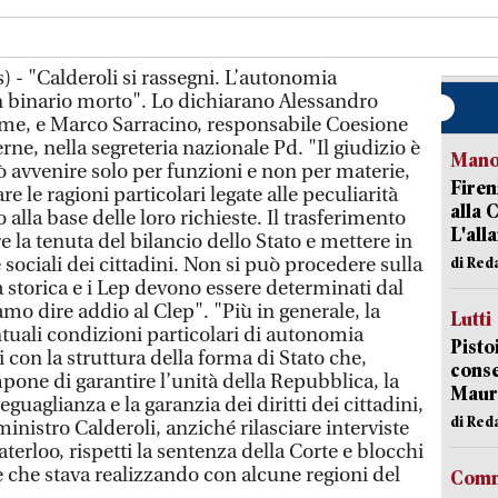
 - "Calderoli si rassegni. L’autonomia
un binario morto". Lo dichiarano Alessandro
orme, e Marco Sarracino, responsabile Coesione
terne, nella segreteria nazionale Pd. "Il giudizio è
Manov
ò avvenire solo per funzioni e non per materie,
Firen
e le ragioni particolari legate alle peculiarità
alla 
o alla base delle loro richieste. Il trasferimento
L'all
e la tenuta del bilancio dello Stato e mettere in
 e sociali dei cittadini. Non si può procedere sulla
di Red
sa storica e i Lep devono essere determinati dal
o dire addio al Clep". "Più in generale, la
Lutti
ntuali condizioni particolari di autonomia
Pisto
con la struttura della forma di Stato che,
conse
pone di garantire l’unità della Repubblica, la
Mauro
l’eguaglianza e la garanzia dei diritti dei cittadini,
di Red
 ministro Calderoli, anziché rilasciare interviste
terloo, rispetti la sentenza della Corte e blocchi
che stava realizzando con alcune regioni del
Comm