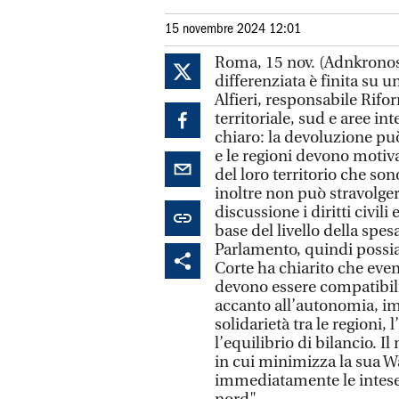
15 novembre 2024 12:01
Roma, 15 nov. (Adnkronos)
differenziata è finita su 
Alfieri, responsabile Rif
territoriale, sud e aree in
chiaro: la devoluzione pu
e le regioni devono motivar
del loro territorio che son
inoltre non può stravolger
discussione i diritti civili
base del livello della spe
Parlamento, quindi possiam
Corte ha chiarito che eve
devono essere compatibili 
accanto all’autonomia, im
solidarietà tra le regioni, 
l’equilibrio di bilancio. Il
in cui minimizza la sua Wa
immediatamente le intese 