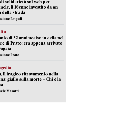
di solidarietà sul web per
ele, il 18enne investito da un
a della strada
azione Empoli
itto
uto di 32 anni ucciso in cella nel
re di Prato: era appena arrivato
Dogaia
azione Prato
agedia
, il tragico ritrovamento nella
rna: giallo sulla morte – Chi è la
ma
hele Masotti