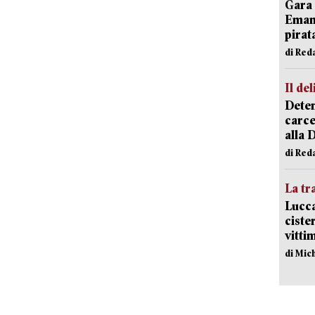
Gara 
Emanu
pirat
di Red
Il del
Deten
carce
alla 
di Red
La tr
Lucca
ciste
vitti
di Mic