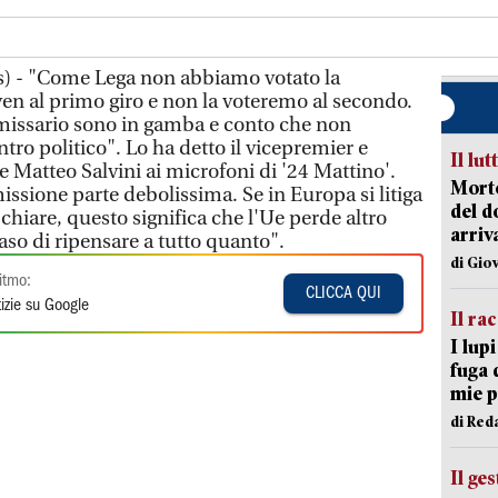
) - "Come Lega non abbiamo votato la
n al primo giro e non la voteremo al secondo.
mmissario sono in gamba e conto che non
ntro politico". Lo ha detto il vicepremier e
Il lut
re Matteo Salvini ai microfoni di '24 Mattino'.
Morto
ssione parte debolissima. Se in Europa si litiga
del d
chiare, questo significa che l'Ue perde altro
arriv
aso di ripensare a tutto quanto".
di Gio
itmo:
CLICCA QUI
izie su Google
Il ra
I lup
fuga 
mie 
di Red
Il ge