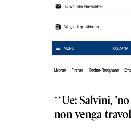
Il
Iscriviti alle Newsletter
Tirreno
Sfoglia il quotidiano
MENU
TOSCANA
Livorno
Firenze
Cecina-Rosignano
Emp
**Ue: Salvini, 'n
non venga travol