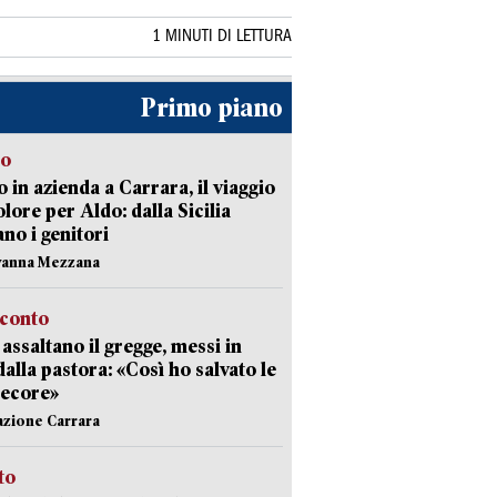
1 MINUTI DI LETTURA
Primo piano
to
 in azienda a Carrara, il viaggio
olore per Aldo: dalla Sicilia
ano i genitori
vanna Mezzana
cconto
i assaltano il gregge, messi in
dalla pastora: «Così ho salvato le
pecore»
azione Carrara
sto