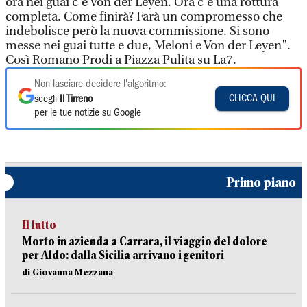
ora nei guai c'è Von der Leyen. Ora c'è una rottura
completa. Come finirà? Farà un compromesso che
indebolisce però la nuova commissione. Si sono
messe nei guai tutte e due, Meloni e Von der Leyen".
Così Romano Prodi a Piazza Pulita su La7.
Non lasciare decidere l'algoritmo:
CLICCA QUI
scegli
Il Tirreno
per le tue notizie su Google
Primo piano
Il lutto
Morto in azienda a Carrara, il viaggio del dolore
per Aldo: dalla Sicilia arrivano i genitori
di Giovanna Mezzana