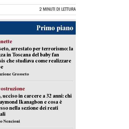
2 MINUTI DI LETTURA
Primo piano
nette
eto, arrestato per terrorismo: la
za in Toscana del baby fan
Isis che studiava come realizzare
be
azione Grosseto
costruzione
, ucciso in carcere a 32 anni: chi
Raymond Ikanagbon e cosa è
sso nella sezione dei reati
ali
lo Nencioni