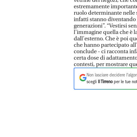
vetrine dei negozi, che c
estremamente importante,
ruolo determinante nelle s
infatti stanno diventando
generazioni”. “Vestirsi se
l’immagine quella che è l
dall'esterno. Che è poi que
che hanno partecipato all
conclude - ci racconta inf
certa dose di adattamento,
contesti, per mostrare quel
Non lasciare decidere l'algor
scegli
Il Tirreno
per le tue not