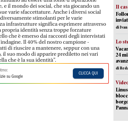
ontinuano ad essere una fonte d'ispirazione
 e il mondo dei social, che sta giocando un
Il ca
ue varie sfaccettature. Anche i diversi social
Follo
 diversamente stimolanti per le varie
inviat
nza infrastrutture significa esprimere attraverso
di Iva
a propria identità senza troppe forzature
llo che è emerso dai racconti degli intervistati
Lo st
’indagine. Il 40% del nostro campione -
atti di riuscire a mantenere, seppur con una
Vacan
 il suo modo di apparire prediletto nei vari
24 mi
la che è la sua identità”.
avanz
di Red
itmo:
CLICCA QUI
izie su Google
Vide
Linus
blocc
borgo
Pann