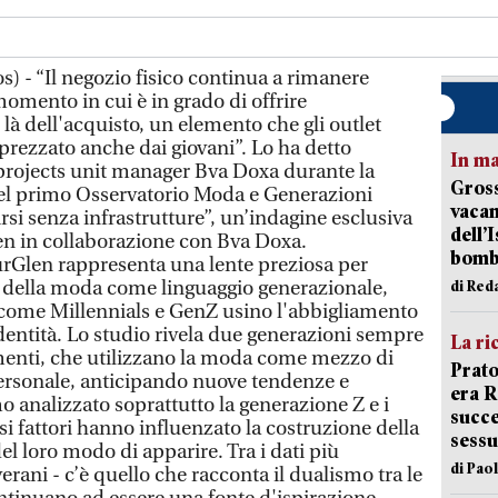
) - “Il negozio fisico continua a rimanere
momento in cui è in grado di offrire
 là dell'acquisto, un elemento che gli outlet
prezzato anche dai giovani”. Lo ha detto
In ma
l projects unit manager Bva Doxa durante la
Gross
el primo Osservatorio Moda e Generazioni
vacan
irsi senza infrastrutture”, un’indagine esclusiva
dell’
en in collaborazione con Bva Doxa.
bom
rGlen rappresenta una lente preziosa per
e della moda come linguaggio generazionale,
di Red
ome Millennials e GenZ usino l'abbigliamento
dentità. Lo studio rivela due generazioni sempre
La ri
menti, che utilizzano la moda come mezzo di
Prato
ersonale, anticipando nuove tendenze e
era 
o analizzato soprattutto la generazione Z e i
succe
si fattori hanno influenzato la costruzione della
sessu
el loro modo di apparire. Tra i dati più
di Pao
erani - c’è quello che racconta il dualismo tra le