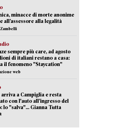
so
nica, minacce di morte anonime
e all’assessore alla legalità
n Zambelli
udio
ze sempre più care, ad agosto
lioni di italiani restano a casa:
a il fenomeno "Staycation"
azione web
o
 arriva a Campiglia e resta
ato con l'auto all’ingresso del
: lo "salva"... Gianna Tutta
a