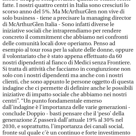
fatte. I nostri quattro centri in Italia sono cresciuti lo
scorso anno del 5%. Ma McArthurGlen non vive di
solo business - tiene a precisare la managing director
di McArthurGlen Italia - Sono infatti diverse le
iniziative sociali che intraprendiamo per rendere
concreto il commitment che abbiamo nei confronti
delle comunità locali dove operiamo. Penso ad
esempio al tour rosa per la salute delle donne, oppure
il volontariato che è stato appena effettuato da 60
nostri dipendenti al fianco di Medici senza Frontiere.
Si tratta di attività che facciamo in congiunzione non
solo con i nostri dipendenti ma anche con i nostri
clienti, che sono appunto le persone oggetto di questa
indagine che ci permette di definire anche le possibili
iniziative di impatto sociale che abbiamo nei nostri
centri”. “Un punto fondamentale emerso
dall'indagine è l'importanza delle varie generazioni -
conclude Doppio - basti pensare che il ‘peso’ della
generazione Z passerà dall’attuale 19% al 30% nel
2030, e soprattutto, l'importanza dei canali social,
fronte sul quale c'è un continuo e forte investimento