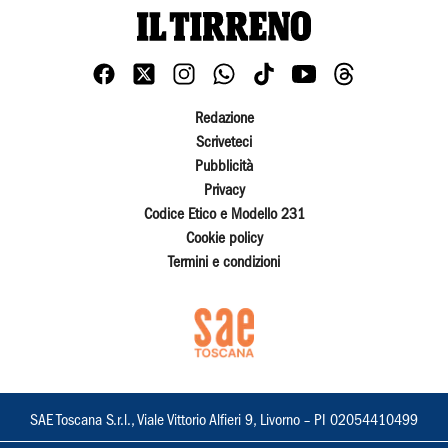
Redazione
Scriveteci
Pubblicità
Privacy
Codice Etico e Modello 231
Cookie policy
Termini e condizioni
SAE Toscana S.r.l., Viale Vittorio Alfieri 9, Livorno – PI 02054410499