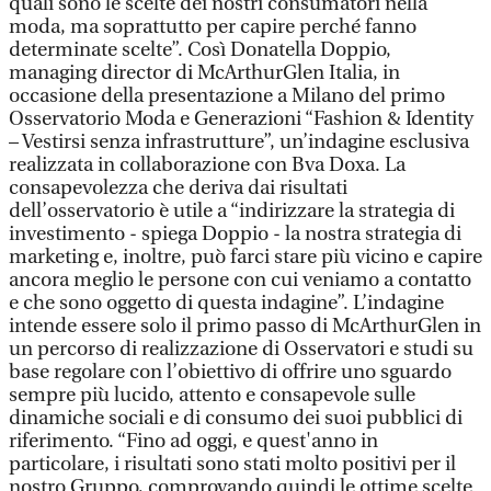
quali sono le scelte dei nostri consumatori nella
moda, ma soprattutto per capire perché fanno
determinate scelte”. Così Donatella Doppio,
managing director di McArthurGlen Italia, in
occasione della presentazione a Milano del primo
Osservatorio Moda e Generazioni “Fashion & Identity
– Vestirsi senza infrastrutture”, un’indagine esclusiva
realizzata in collaborazione con Bva Doxa. La
consapevolezza che deriva dai risultati
dell’osservatorio è utile a “indirizzare la strategia di
investimento - spiega Doppio - la nostra strategia di
marketing e, inoltre, può farci stare più vicino e capire
ancora meglio le persone con cui veniamo a contatto
e che sono oggetto di questa indagine”. L’indagine
intende essere solo il primo passo di McArthurGlen in
un percorso di realizzazione di Osservatori e studi su
base regolare con l’obiettivo di offrire uno sguardo
sempre più lucido, attento e consapevole sulle
dinamiche sociali e di consumo dei suoi pubblici di
riferimento. “Fino ad oggi, e quest'anno in
particolare, i risultati sono stati molto positivi per il
nostro Gruppo, comprovando quindi le ottime scelte