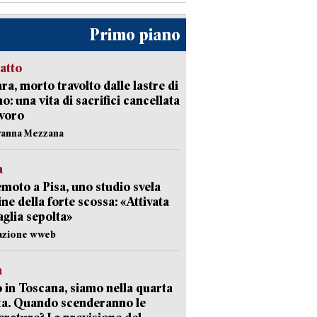
Primo piano
ratto
ra, morto travolto dalle lastre di
: una vita di sacrifici cancellata
avoro
vanna Mezzana
a
moto a Pisa, uno studio svela
gine della forte scossa: «Attivata
aglia sepolta»
dazione wweb
a
 in Toscana, siamo nella quarta
ta. Quando scenderanno le