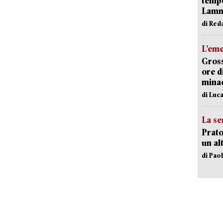
tempe
Lam
di Red
L’em
Gross
ore d
minac
di Luca
La se
Prato
un al
di Pao