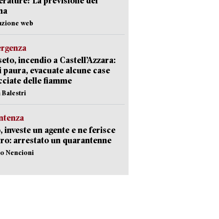
rature? La previsione del
ma
azione web
ergenza
eto, incendio a Castell’Azzara:
i paura, evacuate alcune case
ciate delle fiamme
 Balestri
ntenza
, investe un agente e ne ferisce
tro: arrestato un quarantenne
lo Nencioni