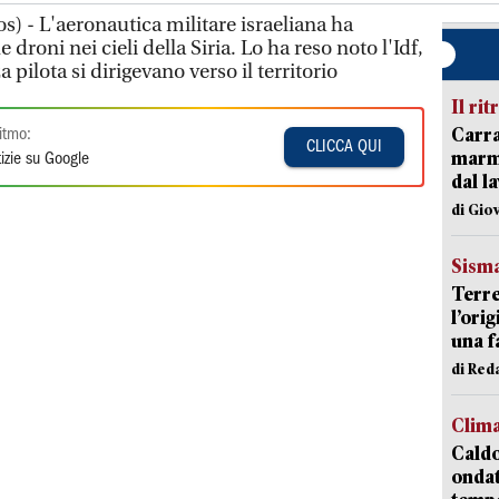
os) - L'aeronautica militare israeliana ha
 droni nei cieli della Siria. Lo ha reso noto l'Idf,
 pilota si dirigevano verso il territorio
Il rit
Carra
itmo:
CLICCA QUI
marmo
izie su Google
dal l
di Gio
Sism
Terre
l’ori
una f
di Re
Clim
Caldo
onda