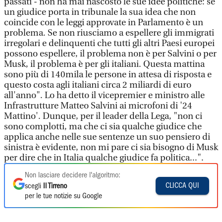
passati - non ha mai nascosto le sue idee politiche: se
un giudice porta in tribunale la sua idea che non
coincide con le leggi approvate in Parlamento è un
problema. Se non riusciamo a espellere gli immigrati
irregolari e delinquenti che tutti gli altri Paesi europei
possono espellere, il problema non è per Salvini o per
Musk, il problema è per gli italiani. Questa mattina
sono più di 140mila le persone in attesa di risposta e
questo costa agli italiani circa 2 miliardi di euro
all'anno". Lo ha detto il vicepremier e ministro alle
Infrastrutture Matteo Salvini ai microfoni di '24
Mattino'. Dunque, per il leader della Lega, "non ci
sono complotti, ma che ci sia qualche giudice che
applica anche nelle sue sentenze un suo pensiero di
sinistra è evidente, non mi pare ci sia bisogno di Musk
per dire che in Italia qualche giudice fa politica...".
Non lasciare decidere l'algoritmo:
CLICCA QUI
scegli
Il Tirreno
per le tue notizie su Google