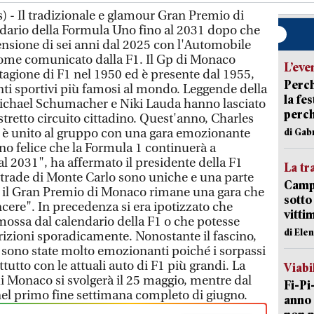
 - Il tradizionale e glamour Gran Premio di
dario della Formula Uno fino al 2031 dopo che
ensione di sei anni dal 2025 con l'Automobile
me comunicato dalla F1. Il Gp di Monaco
L’eve
tagione di F1 nel 1950 ed è presente dal 1955,
Perch
ti sportivi più famosi al mondo. Leggende della
la fe
chael Schumacher e Niki Lauda hanno lasciato
perch
 stretto circuito cittadino. Quest'anno, Charles
i è unito al gruppo con una gara emozionante
di Gab
ono felice che la Formula 1 continuerà a
l 2031", ha affermato il presidente della F1
La tr
trade di Monte Carlo sono uniche e una parte
Campi
e il Gran Premio di Monaco rimane una gara che
sotto
incere". In precedenza si era ipotizzato che
vitti
ossa dal calendario della F1 o che potesse
di Ele
izioni sporadicamente. Nonostante il fascino,
n sono state molto emozionanti poiché i sorpassi
ttutto con le attuali auto di F1 più grandi. La
Viabi
di Monaco si svolgerà il 25 maggio, mentre dal
Fi-Pi
 nel primo fine settimana completo di giugno.
anno 