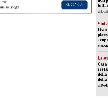
non p
itmo:
tutti 
CLICCA QUI
izie su Google
di Dan
Viole
Livor
piazz
scopo
di Red
La st
Casa 
resta
della
della
di Red