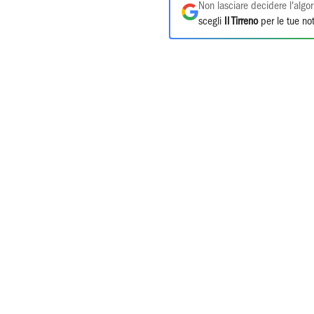
Non lasciare decidere l'algor
scegli
Il Tirreno
per le tue not