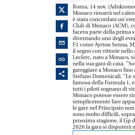
Roma, 14 nov. (Adnkronos)
Monaco rimarrà nel calen
è stata concordata un'est
Club di Monaco (ACM), co
faceva parte della prima s
diventando uno degli even
F1 come Ayrton Senna, Mi
il segno con vittorie nello
Leclerc, nato a Monaco, s
nella sua gara di casa. "S
gareggiare a Monaco fino a
Stefano Domenicali. "Le s
famosa della Formula 1, 
tutti i piloti sognano di v
Monaco potesse essere rim
semplicemente fare appar
le gare nel Principato no
sono molto difficili, sopra
prossima stagione, il Gp 
2026 la gara si disputerà