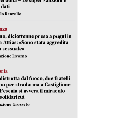
erdona – Le super sanzioni e
i dati
ilo Renzullo
nza
no, diciottenne presa a pugni in
a Attias: «Sono stata aggredita
 sessuale»
azione Livorno
oria
distrutta dal fuoco, due fratelli
no per strada: ma a Castiglione
 Pescaia si avvera il miracolo
 solidarietà
azione Grosseto