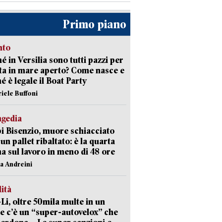
Primo piano
nto
é in Versilia sono tutti pazzi per
sta in mare aperto? Come nasce e
é è legale il Boat Party
riele Buffoni
agedia
 Bisenzio, muore schiacciato
 un pallet ribaltato: è la quarta
ma sul lavoro in meno di 48 ore
na Andreini
lità
-Li, oltre 50mila multe in un
e c’è un “super-autovelox” che