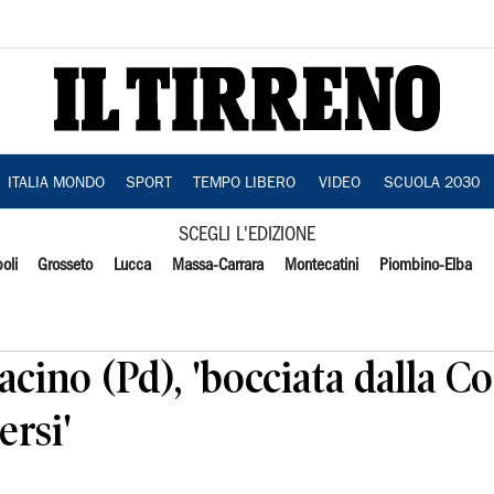
ITALIA MONDO
SPORT
TEMPO LIBERO
VIDEO
SCUOLA 2030
SCEGLI L'EDIZIONE
oli
Grosseto
Lucca
Massa-Carrara
Montecatini
Piombino-Elba
cino (Pd), 'bocciata dalla Co
rsi'