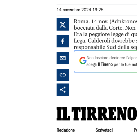
14 novembre 2024 19:25
Roma, 14 nov. (Adnkronos) 
bocciata dalla Corte. Non s
Era la peggiore legge di q
Lega. Calderoli dovrebbe 
responsabile Sud della seg
Non lasciare decidere l'algor
scegli
Il Tirreno
per le tue not
Redazione
Scriveteci
P