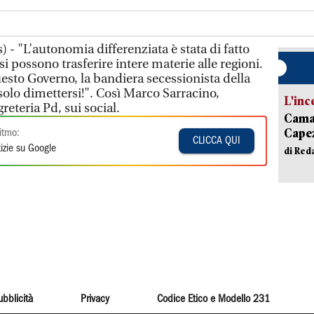
- "L’autonomia differenziata è stata di fatto
i possono trasferire intere materie alle regioni.
uesto Governo, la bandiera secessionista della
solo dimettersi!". Così Marco Sarracino,
L'inc
reteria Pd, sui social.
Camai
Capez
itmo:
CLICCA QUI
izie su Google
di Red
ubblicità
Privacy
Codice Etico e Modello 231