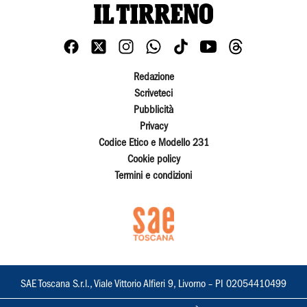
Redazione
Scriveteci
Pubblicità
Privacy
Codice Etico e Modello 231
Cookie policy
Termini e condizioni
SAE Toscana S.r.l., Viale Vittorio Alfieri 9, Livorno – PI 02054410499