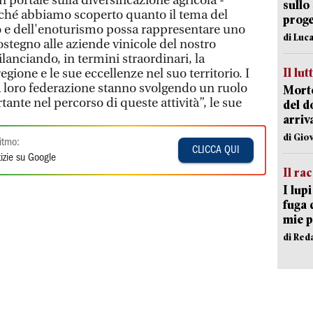
 portale sulla diversificazione agricola -
sullo
rché abbiamo scoperto quanto il tema del
proge
e dell'enoturismo possa rappresentare uno
di Luca
sostegno alle aziende vinicole del nostro
rilanciando, in termini straordinari, la
Il lut
gione e le sue eccellenze nel suo territorio. I
la loro federazione stanno svolgendo un ruolo
Morto
nte nel percorso di queste attività”, le sue
del d
arriv
di Gio
itmo:
CLICCA QUI
izie su Google
Il ra
I lup
fuga 
mie 
di Red