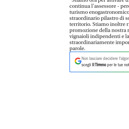
“Stiamo ora per attivare un
continua l’assessore - pe
turismo enogastronomico 
straordinario pilastro di 
territorio. Stiamo inoltre 
promozione della nostra re
vignaioli indipendenti e 
straordinariamente importa
parole.
Non lasciare decidere l'algor
scegli
Il Tirreno
per le tue not