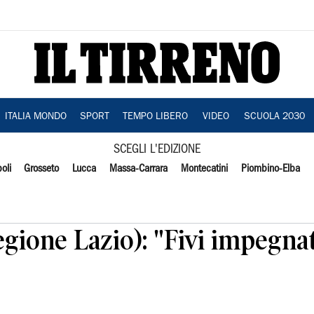
ITALIA MONDO
SPORT
TEMPO LIBERO
VIDEO
SCUOLA 2030
SCEGLI L'EDIZIONE
oli
Grosseto
Lucca
Massa-Carrara
Montecatini
Piombino-Elba
egione Lazio): "Fivi impegnat