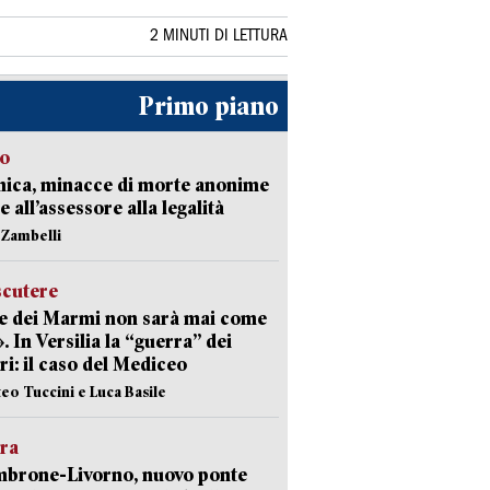
2 MINUTI DI LETTURA
Primo piano
so
nica, minacce di morte anonime
e all’assessore alla legalità
n Zambelli
scutere
e dei Marmi non sarà mai come
». In Versilia la “guerra” dei
i: il caso del Mediceo
teo Tuccini e Luca Basile
era
mbrone-Livorno, nuovo ponte