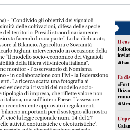
) - "Condivido gli obiettivi dei vignaioli
imità delle coltivazioni, difesa delle specie
 del territorio. Presìdi straordinariamente
io sta facendo la sua parte”. Lo ha dichiarato,
Il ca
sore al Bilancio, Agricoltura e Sovranità
Follo
ncarlo Righini, intervenendo in occasione della
inviat
ne “Il modello socio-economico dei Vignaioli
ilità della filiera vitivinicola italiana”,
di Iva
ne monitor - l’osservatorio di Nomisma
no - in collaborazione con Fivi - la Federazione
Fa di
enti. La ricerca scatta una fotografia ai
«Fort
 ed evidenzia i risvolti del modello socio-
Ibiza
 tipologia di impresa, che riflette valore non
rumor
ola italiana, ma sull’intero Paese. L’assessore
di Mat
amo recentemente approvato i regolamenti
 bilancio importanti per il sostegno alla nostra
o”, cioè la legge regionale num. 14 del 27
L'op
lle attività enoturistiche e oleoturistiche’.
Cala