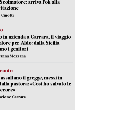
 Scolmatore: arriva l’ok alla
ttazione
 Cinotti
to
 in azienda a Carrara, il viaggio
olore per Aldo: dalla Sicilia
ano i genitori
vanna Mezzana
cconto
i assaltano il gregge, messi in
dalla pastora: «Così ho salvato le
pecore»
azione Carrara