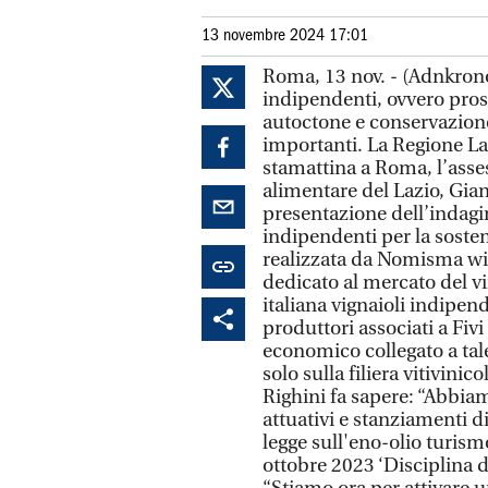
13 novembre 2024 17:01
Roma, 13 nov. - (Adnkronos
indipendenti, ovvero pross
autoctone e conservazione
importanti. La Regione Laz
stamattina a Roma, l’asses
alimentare del Lazio, Gia
presentazione dell’indagi
indipendenti per la sostenib
realizzata da Nomisma wi
dedicato al mercato del vi
italiana vignaioli indipend
produttori associati a Fivi
economico collegato a tale
solo sulla filiera vitivinic
Righini fa sapere: “Abbi
attuativi e stanziamenti di
legge sull'eno-olio turism
ottobre 2023 ‘Disciplina de