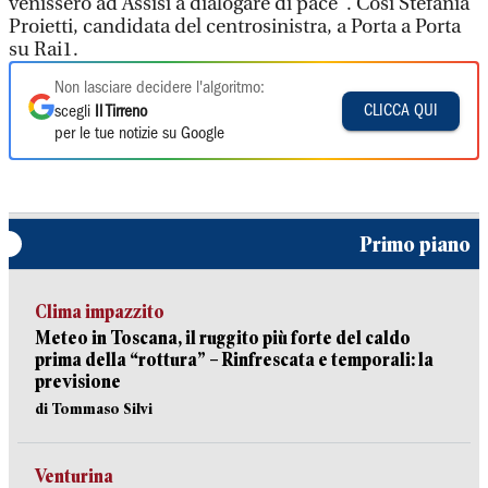
venissero ad Assisi a dialogare di pace". Così Stefania
Proietti, candidata del centrosinistra, a Porta a Porta
su Rai1.
Non lasciare decidere l'algoritmo:
CLICCA QUI
scegli
Il Tirreno
per le tue notizie su Google
Primo piano
Clima impazzito
Meteo in Toscana, il ruggito più forte del caldo
prima della “rottura” – Rinfrescata e temporali: la
previsione
di Tommaso Silvi
Venturina