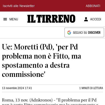
Il
Iscriviti alle Newsletter
ABBONATI
Tirreno
MENU
ACCEDI
SEGUICI SU
DISCOVER
Ue: Moretti (Pd), 'per Pd
problema non è Fitto, ma
spostamento a destra
commissione'
13 novembre 2024 17:41
1 MINUTI DI LETTURA
Roma, 13 nov. (Adnkronos) - “Il problema per il Pd