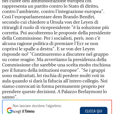
nel cuore dell’amministrazione europea chi
rappresenta un partito contro lo Stato di diritto,
contro l’ambiente, contro l’integrazione europea".
Così l'europarlamentare dem Brando Benifei,
secondo cui chiedere a Ursula von der Leyen di
ritirargli il ruolo di vicepresidente "è la soluzione più
corretta. Poi ascolteremo le proposte della presidente
della Commissione. Per i socialisti, però, non c’è
alcuna ragione politica di premiare l’Ecr se non
coprirsi le spalle a destra". E se von der Leyen
risponde no? "Continueremo a discutere nel gruppo
su come reagire. Ma avvertiamo la presidenza della
Commissione che sarebbe una scelta molto rischiosa
per il futuro della istituzioni europee". "Se i gruppi
sono maltrattati, lei rischia di perdere molti voti in
aula quando si darà la fiducia all’intero collegio. Noi
siamo convocati in forma permanente proprio per
prendere queste decisioni. A Palazzo Berlaymont lo
sanno".
Non lasciare decidere l'algoritmo:
CLICCA QUI
scegli
Il Tirreno