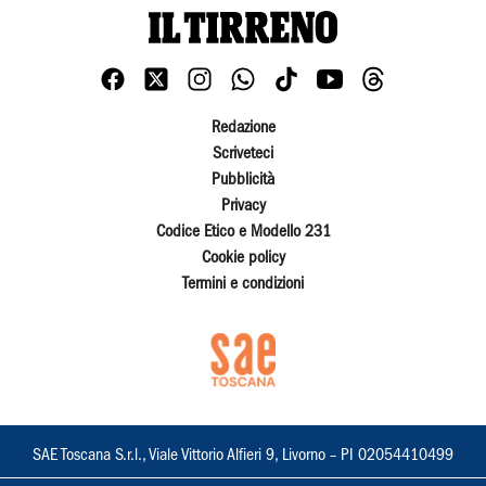
Redazione
Scriveteci
Pubblicità
Privacy
Codice Etico e Modello 231
Cookie policy
Termini e condizioni
SAE Toscana S.r.l., Viale Vittorio Alfieri 9, Livorno – PI 02054410499