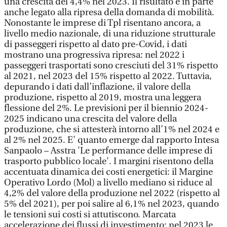
una crescita del 4,4% nel 2023. Il risultato è in parte
anche legato alla ripresa della domanda di mobilità.
Nonostante le imprese di Tpl risentano ancora, a
livello medio nazionale, di una riduzione strutturale
di passeggeri rispetto al dato pre-Covid, i dati
mostrano una progressiva ripresa: nel 2022 i
passeggeri trasportati sono cresciuti del 31% rispetto
al 2021, nel 2023 del 15% rispetto al 2022. Tuttavia,
depurando i dati dall’inflazione, il valore della
produzione, rispetto al 2019, mostra una leggera
flessione del 2%. Le previsioni per il biennio 2024-
2025 indicano una crescita del valore della
produzione, che si attesterà intorno all’1% nel 2024 e
al 2% nel 2025. E' quanto emerge dal rapporto Intesa
Sanpaolo – Asstra 'Le performance delle imprese di
trasporto pubblico locale'. I margini risentono della
accentuata dinamica dei costi energetici: il Margine
Operativo Lordo (Mol) a livello mediano si riduce al
4,2% del valore della produzione nel 2022 (rispetto al
5% del 2021), per poi salire al 6,1% nel 2023, quando
le tensioni sui costi si attutiscono. Marcata
accelerazione dei flussi di investimento: nel 2023 le