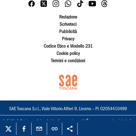
Redazione
Scriveteci
Pubblicità
Privacy
Codice Etico e Modello 231
Cookie policy
Termini e condizioni
SAE Toscana S.r.l., Viale Vittorio Alfieri 9, Livorno – PI 02054410499
I diritti delle immagini e dei testi sono riservati. È espressamente vietata la
loro riproduzione con qualsiasi mezzo e l'adattamento totale o parziale.