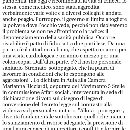
pandemia, ma oggi è ricominciata la vita di trincea. Io
stessa, come medico, sono stata aggredita
verbalmente varie volte e a diversi colleghi è andata
anche peggio. Purtroppo, il governo si limita a togliere
la polvere dove l’occhio vede, perché non risolveremo
il problema se non ne affrontiamo la radice: il
depotenziamento della sanità pubblica. Occorre
ristabilire il patto di fiducia tra due parti lese. Da una
parte, c’è il cittadino italiano, che aspetta un anno per
una visita cardiologica e un anno e mezzo per una
colonscopia. Dall’altra parte, c’è il nostro personale
sanitario. Stremato, sottopagato, che ha paura di
lavorare in condizioni che lo espongono alle
aggressioni". Lo dichiara in Aula alla Camera
Marianna Ricciardi, deputata del Movimento 5 Stelle
in commissione Affari sociali, intervenuta in sede di
dichiarazione di voto sul disegno di legge di
conversione del decreto legge sul contrasto alla
violenza sul personale sanitario. "Allora - prosegue -,
diventa fondamentale sottolineare quello che manca:
lo stanziamento di risorse adeguate, la previsione di
una figura capace di intercettare i conflitti e fornire le