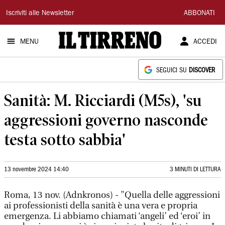
Il
Iscriviti alle Newsletter
ABBONATI
Tirreno
MENU
ACCEDI
SEGUICI SU
DISCOVER
Sanità: M. Ricciardi (M5s), 'su
aggressioni governo nasconde
testa sotto sabbia'
13 novembre 2024 14:40
3 MINUTI DI LETTURA
Roma, 13 nov. (Adnkronos) - "Quella delle aggressioni
ai professionisti della sanità è una vera e propria
emergenza. Li abbiamo chiamati ‘angeli’ ed ‘eroi’ in