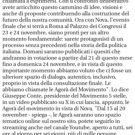
chiamata a esprimersi. Con il confronto deliberativo
avete arricchito questo cammino di idee, visioni e
anche di proposte contribuendo alla costruzione del
futuro della nostra comunità. Ora con Nova, l'evento
finale che si terrà a Roma al Palazzo dei Congressi il
23 e 24 novembre, siamo pronti per un altro
momento fondamentale: sarete protagonisti di un
processo senza precedenti nella storia della politica
italiana. Domani saranno pubblicati i quesiti che
andranno in votazione a partire dal 21 di questo mese
fino a domenica 24 novembre, e in vista di questo
importante momento abbiamo voluto che ci fosse un
ulteriore spazio di dialogo, autentico, inclusivo,
proprio in vista della consultazione finale. Le
abbiamo chiamate le Agorà del Movimento". Lo dice
Giuseppe Conte, presidente del Movimento 5 stelle,
in un video pubblicato su X in cui lancia, appunto, le
Agorà del movimento in vista di Nova. "Dal 15 al 20
novembre - spiega -, le Agorà saranno uno spazio
tematico online sul nostro sito, potete seguirlo in
streaming anche nel canale Youtube, aperto a tutti, sei
ore al giorno per sei giorni, più di mille persone