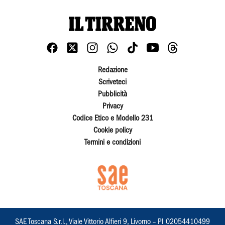
Redazione
Scriveteci
Pubblicità
Privacy
Codice Etico e Modello 231
Cookie policy
Termini e condizioni
SAE Toscana S.r.l., Viale Vittorio Alfieri 9, Livorno – PI 02054410499