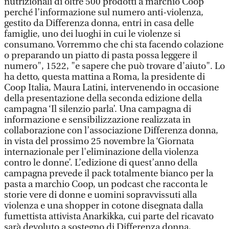
nutrizionali di oltre 500 prodotti a marchio Coop
perché l’informazione sul numero anti-violenza,
gestito da Differenza donna, entri in casa delle
famiglie, uno dei luoghi in cui le violenze si
consumano. Vorremmo che chi sta facendo colazione
o preparando un piatto di pasta possa leggere il
numero", 1522, "e sapere che può trovare d'aiuto". Lo
ha detto, questa mattina a Roma, la presidente di
Coop Italia, Maura Latini, intervenendo in occasione
della presentazione della seconda edizione della
campagna ‘Il silenzio parla’. Una campagna di
informazione e sensibilizzazione realizzata in
collaborazione con l’associazione Differenza donna,
in vista del prossimo 25 novembre la ‘Giornata
internazionale per l'eliminazione della violenza
contro le donne’. L’edizione di quest’anno della
campagna prevede il pack totalmente bianco per la
pasta a marchio Coop, un podcast che racconta le
storie vere di donne e uomini sopravvissuti alla
violenza e una shopper in cotone disegnata dalla
fumettista attivista Anarkikka, cui parte del ricavato
sarà devoluto a sostegno di Differenza donna,