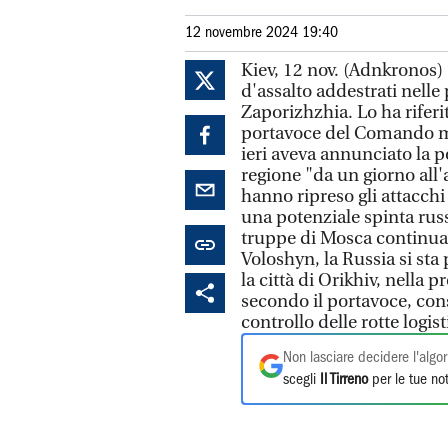
12 novembre 2024 19:40
Kiev, 12 nov. (Adnkronos) 
d'assalto addestrati nelle 
Zaporizhzhia. Lo ha riferi
portavoce del Comando me
ieri aveva annunciato la p
regione "da un giorno all'a
hanno ripreso gli attacchi
una potenziale spinta rus
truppe di Mosca continuan
Voloshyn, la Russia si sta
la città di Orikhiv, nella
secondo il portavoce, cons
controllo delle rotte logis
Non lasciare decidere l'algor
scegli
Il Tirreno
per le tue not