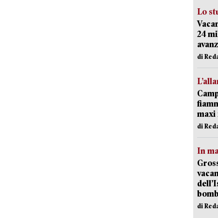
Lo st
Vacan
24 mi
avanz
di Red
L’all
Campi
fiamm
maxi 
di Red
In ma
Gross
vacan
dell’
bom
di Red