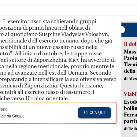
- L'esercito russo sta schierando gruppi
posizioni di prima linea nell'oblast di
to al quotidiano Suspilne Vladyslav Voloshyn,
ridionale dell'esercito ucraino, dopo che già
Il do
ossibilità di un nuovo assalto russo nella
Massa
ltro". All'inizio di ottobre, le truppe russe
Paolo
 nel settore di Zaporizhzhia. Kiev ha avvertito di
Terni
sa nella regione meridionale, proprio mentre le
della
o ad avanzare nell'est dell'Ucraina. Secondo
 preparando a intensificare la sua offensiva verso
di Ale
 provincia di Zaporizhzhia. Questa decisione,
entirà all'esercito russo di assumere il
Viabi
tiche verso Ucraina orientale.
Esodo
bolli
itmo:
CLICCA QUI
Ferr
izie su Google
parti
di Red