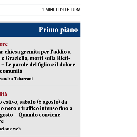
1 MINUTI DI LETTURA
Primo piano
lore
: chiesa gremita per l'addio a
 e Graziella, morti sulla Rieti-
 – Le parole del figlio e il dolore
 comunità
ssandro Tabarrani
lità
 estivo, sabato (8 agosto) da
no nero e traffico intenso fino a
agosto – Quando conviene
re
azione web