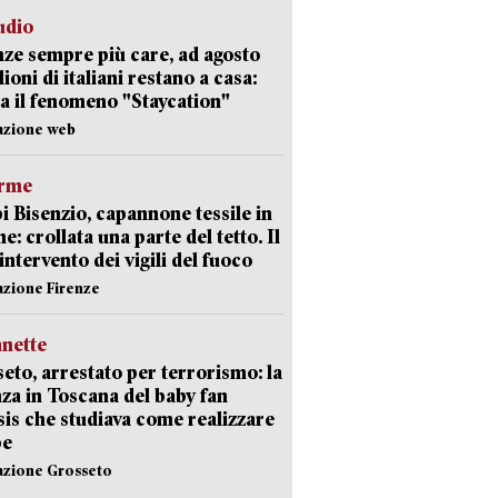
udio
ze sempre più care, ad agosto
lioni di italiani restano a casa:
a il fenomeno "Staycation"
azione web
arme
 Bisenzio, capannone tessile in
e: crollata una parte del tetto. Il
intervento dei vigili del fuoco
azione Firenze
nette
eto, arrestato per terrorismo: la
za in Toscana del baby fan
Isis che studiava come realizzare
be
azione Grosseto