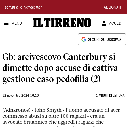
Il
Iscriviti alle Newsletter
ABBONATI
Tirreno
MENU
ACCEDI
SEGUICI SU
DISCOVER
Gb: arcivescovo Canterbury si
dimette dopo accuse di cattiva
gestione caso pedofilia (2)
12 novembre 2024 16:10
1 MINUTI DI LETTURA
(Adnkronos) - John Smyth - l'uomo accusato di aver
commesso abusi su oltre 100 ragazzi - era un
avvocato britannico che aggredì i ragazzi che