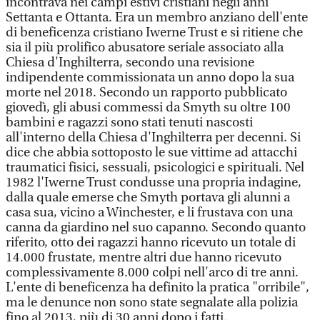
incontrava nei campi estivi cristiani negli anni
Settanta e Ottanta. Era un membro anziano dell'ente
di beneficenza cristiano Iwerne Trust e si ritiene che
sia il più prolifico abusatore seriale associato alla
Chiesa d'Inghilterra, secondo una revisione
indipendente commissionata un anno dopo la sua
morte nel 2018. Secondo un rapporto pubblicato
giovedì, gli abusi commessi da Smyth su oltre 100
bambini e ragazzi sono stati tenuti nascosti
all'interno della Chiesa d'Inghilterra per decenni. Si
dice che abbia sottoposto le sue vittime ad attacchi
traumatici fisici, sessuali, psicologici e spirituali. Nel
1982 l'Iwerne Trust condusse una propria indagine,
dalla quale emerse che Smyth portava gli alunni a
casa sua, vicino a Winchester, e li frustava con una
canna da giardino nel suo capanno. Secondo quanto
riferito, otto dei ragazzi hanno ricevuto un totale di
14.000 frustate, mentre altri due hanno ricevuto
complessivamente 8.000 colpi nell'arco di tre anni.
L'ente di beneficenza ha definito la pratica "orribile",
ma le denunce non sono state segnalate alla polizia
fino al 2013, più di 30 anni dopo i fatti.