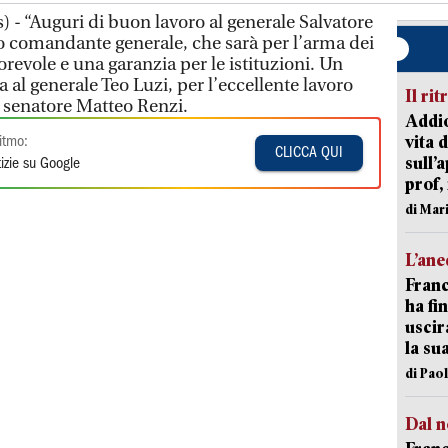
 - “Auguri di buon lavoro al generale Salvatore
comandante generale, che sarà per l’arma dei
revole e una garanzia per le istituzioni. Un
 al generale Teo Luzi, per l’eccellente lavoro
Il rit
il senatore Matteo Renzi.
Addio
vita 
itmo:
CLICCA QUI
sull’
izie su Google
prof,
di Mar
L’an
Franc
ha fin
uscir
la su
di Pao
Dal n