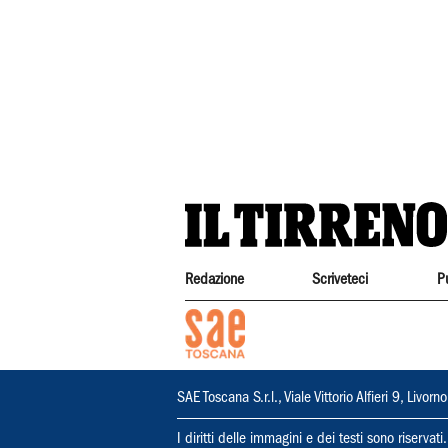
Redazione
Scriveteci
P
SAE Toscana S.r.l., Viale Vittorio Alfieri 9, Li
I diritti delle immagini e dei testi sono riserva