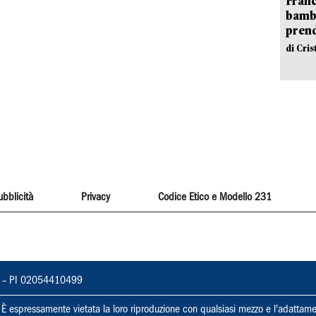
Franc
bambi
pren
di Cri
ubblicità
Privacy
Codice Etico e Modello 231
vorno – PI 02054410499
ti. È espressamente vietata la loro riproduzione con qualsiasi mezzo e l'adattame