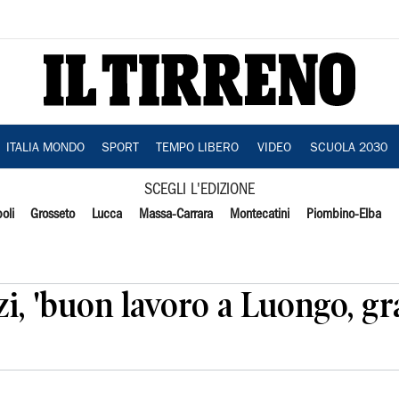
ITALIA MONDO
SPORT
TEMPO LIBERO
VIDEO
SCUOLA 2030
SCEGLI L'EDIZIONE
oli
Grosseto
Lucca
Massa-Carrara
Montecatini
Piombino-Elba
i, 'buon lavoro a Luongo, gra