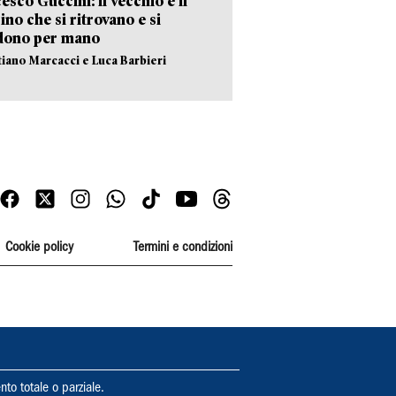
esco Guccini: il vecchio e il
no che si ritrovano e si
dono per mano
stiano Marcacci e Luca Barbieri
Cookie policy
Termini e condizioni
nto totale o parziale.