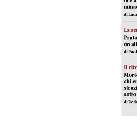
ore d
minac
di Luca
La se
Prato
un al
di Pao
Il rit
Morto
chi er
straz
sotto
di Red