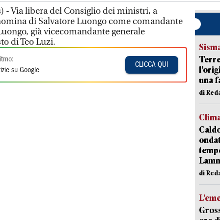
- Via libera del Consiglio dei ministri, a
a nomina di Salvatore Luongo come comandante
 Luongo, già vicecomandante generale
to di Teo Luzi.
Sism
Terre
itmo:
CLICCA QUI
l’ori
izie su Google
una f
di Re
Clim
Caldo
onda
tempe
Lam
di Red
L’em
Gross