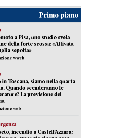
Primo piano
a
moto a Pisa, uno studio svela
gine della forte scossa: «Attivata
aglia sepolta»
dazione wweb
a
 in Toscana, siamo nella quarta
ta. Quando scenderanno le
rature? La previsione del
ma
azione web
ergenza
eto, incendio a Castell’Azzara: