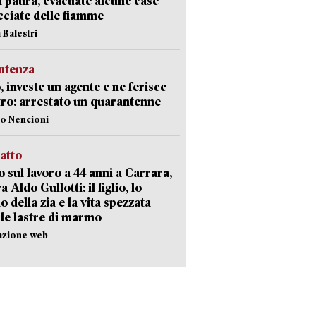
i paura, evacuate alcune case
ciate delle fiamme
 Balestri
ntenza
, investe un agente e ne ferisce
tro: arrestato un quarantenne
lo Nencioni
ratto
 sul lavoro a 44 anni a Carrara,
a Aldo Gullotti: il figlio, lo
io della zia e la vita spezzata
 le lastre di marmo
azione web