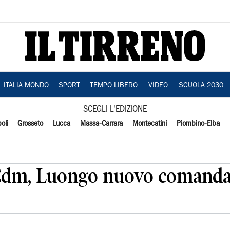
ITALIA MONDO
SPORT
TEMPO LIBERO
VIDEO
SCUOLA 2030
SCEGLI L'EDIZIONE
oli
Grosseto
Lucca
Massa-Carrara
Montecatini
Piombino-Elba
 Cdm, Luongo nuovo comanda