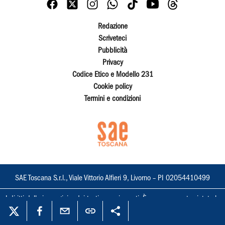
Redazione
Scriveteci
Pubblicità
Privacy
Codice Etico e Modello 231
Cookie policy
Termini e condizioni
SAE Toscana S.r.l., Viale Vittorio Alfieri 9, Livorno – PI 02054410499
I diritti delle immagini e dei testi sono riservati. È espressamente vietata la
loro riproduzione con qualsiasi mezzo e l'adattamento totale o parziale.