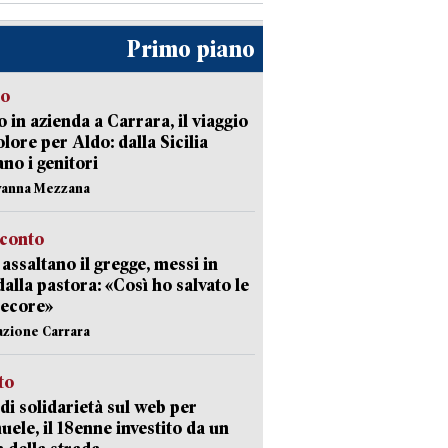
Primo piano
to
 in azienda a Carrara, il viaggio
olore per Aldo: dalla Sicilia
ano i genitori
vanna Mezzana
cconto
i assaltano il gregge, messi in
dalla pastora: «Così ho salvato le
pecore»
azione Carrara
sto
di solidarietà sul web per
ele, il 18enne investito da un