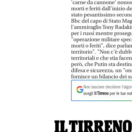
'carne da cannone' nonos
morti e feriti dall'inizio 
stato pesantissimo second
Bbc del capo di Stato Mag
l'ammiraglio Tony Radakin.
per i russi mentre proseg
"operazione militare speci
morti o feriti", dice parla
territorio". "Non c'è dubbi
territoriali e che stia fac
però, che Putin sta desti
difesa e sicurezza, un "o
fornisce un bilancio dei s
Non lasciare decidere l'algor
scegli
Il Tirreno
per le tue not