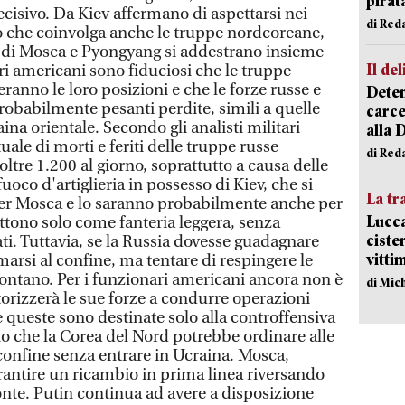
pirat
decisivo. Da Kiev affermano di aspettarsi nei
di Red
o che coinvolga anche le truppe nordcoreane,
ti di Mosca e Pyongyang si addestrano insieme
Il del
ari americani sono fiduciosi che le truppe
eranno le loro posizioni e che le forze russe e
Deten
babilmente pesanti perdite, simili a quelle
carce
ina orientale. Secondo gli analisti militari
alla 
uale di morti e feriti delle truppe russe
di Red
tre 1.200 al giorno, soprattutto a causa delle
uoco d'artiglieria in possesso di Kiev, che si
La tr
per Mosca e lo saranno probabilmente anche per
Lucca
tono solo come fanteria leggera, senza
ciste
ati. Tuttavia, se la Russia dovesse guadagnare
vitti
arsi al confine, ma tentare di respingere le
lontano. Per i funzionari americani ancora non è
di Mic
orizzerà le sue forze a condurre operazioni
 queste sono destinate solo alla controffensiva
no che la Corea del Nord potrebbe ordinare alle
 confine senza entrare in Ucraina. Mosca,
garantire un ricambio in prima linea riversando
onte. Putin continua ad avere a disposizione