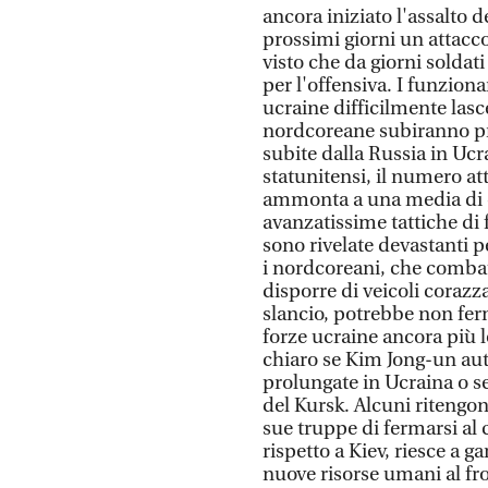
ancora iniziato l'assalto 
prossimi giorni un attacc
visto che da giorni solda
per l'offensiva. I funzion
ucraine difficilmente lasc
nordcoreane subiranno pro
subite dalla Russia in Ucra
statunitensi, il numero att
ammonta a una media di ol
avanzatissime tattiche di f
sono rivelate devastanti 
i nordcoreani, che combat
disporre di veicoli corazz
slancio, potrebbe non ferm
forze ucraine ancora più 
chiaro se Kim Jong-un aut
prolungate in Ucraina o se
del Kursk. Alcuni ritengo
sue truppe di fermarsi al
rispetto a Kiev, riesce a 
nuove risorse umani al fr