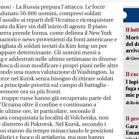
os) - La Russia prepara l'attacco. Le forze
dunato 50.000 uomini, compresi soldati
'assalto ai reparti dell'Ucraina e riconquistare
ta da Kiev sin dall'inizio di agosto. Il piano
Il lut
 guerra prende forma, come delinea il New York
Morto
mazioni e news provenienti da fonti americane e
del d
igliaia di soldati inviati da Kim Jong-un per
arriv
 appare determinante. Gli uomini messi a
 e addestrati nelle ultime settimane in diverse
di Gio
sca di non modificare i propri piani nelle altre
condo una nuova valutazione di Washington, la
Il ra
ze nel Kursk senza bisogno di ritirare soldati
I lup
ua principale priorità sul campo di battaglia -
fuga 
remere ora su più fronti
mie 
ruppe russe hanno già recuperato parte del
di Red
l'Ucraina oltre il confine e continuano a
e ultime ore, in particolare, secondo il
tata conquistata la località di Volchenka, non
Il ge
distretto di Pokrovsk. Nel Kursk, secondo i
Gara 
ussi stanno da tempo minacciando le posizioni
Emanu
listici e fuoco di artiglieria, ma non hanno