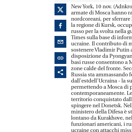
New York, 10 nov. (Adnkron
armate di Mosca hanno ra
nordcoreani, per sferrare l
la regione di Kursk, occupa
russo per la svolta nella
Times sulla base di infor
ucraine. Il contributo di m
sostenere Vladimir Putin
disposizione da Pyongyang
basi russe consentono a Mo
zone calde del fronte. Se
Russia sta ammassando for
dall'estdell'Ucraina - la s
permettendo a Mosca di p
contemporaneamente. Le t
territorio conquistato dal
spingere nel Donetsk. Nell
ministero della Difesa è s
lontano da Kurakhove, nel 
funzionari americani, i r
ucraine con attacchi missi