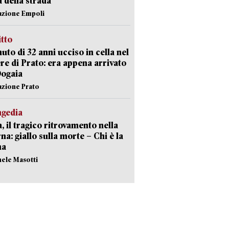
a della strada
azione Empoli
itto
uto di 32 anni ucciso in cella nel
re di Prato: era appena arrivato
Dogaia
azione Prato
agedia
, il tragico ritrovamento nella
rna: giallo sulla morte – Chi è la
ma
hele Masotti