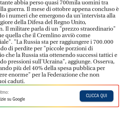
tante abbia perso quasi 700mila uomini tra
della guerra. Il mese di ottobre appena concluso è
o i numeri che emergono da un'intervista alla
giore della Difesa del Regno Unito,
 Il militare parla di un "prezzo straordinario"
ue quella che il Cremlino avviò come
ale". "La Russia sta per raggiungere i 700.000
ndo di perdite per "piccole porzioni di
o che la Russia stia ottenendo successi tattici e
endo pressioni sull'Ucraina", aggiunge. Osserva,
nando più del 40% della spesa pubblica per
nere enorme" per la Federazione che non
uoi caduti.
itmo:
CLICCA QUI
izie su Google