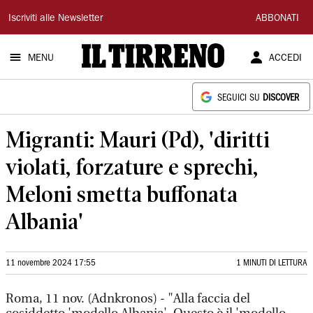
Il
Iscriviti alle Newsletter
ABBONATI
Tirreno
MENU
ACCEDI
SEGUICI SU
DISCOVER
Migranti: Mauri (Pd), 'diritti
violati, forzature e sprechi,
Meloni smetta buffonata
Albania'
11 novembre 2024 17:55
1 MINUTI DI LETTURA
Roma, 11 nov. (Adnkronos) - "Alla faccia del