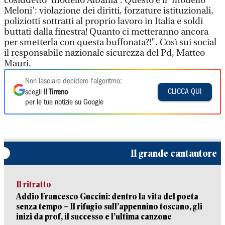
cosiddetto 'modello Albania'. Questo è il 'modello
Meloni': violazione dei diritti, forzature istituzionali,
poliziotti sottratti al proprio lavoro in Italia e soldi
buttati dalla finestra! Quanto ci metteranno ancora
per smetterla con questa buffonata?!". Così sui social
il responsabile nazionale sicurezza del Pd, Matteo
Mauri.
Non lasciare decidere l'algoritmo:
CLICCA QUI
scegli
Il Tirreno
per le tue notizie su Google
Il grande cantautore
Il ritratto
Addio Francesco Guccini: dentro la vita del poeta
senza tempo – Il rifugio sull’appennino toscano, gli
inizi da prof, il successo e l’ultima canzone