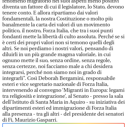
fenomeno migratorio nei suoi aspetti meno positivi
diventa un fattore di cui il legislatore, lo Stato, devono
tenere conto. E allora ripartiamo dai valori
fondamentali, la nostra Costituzione o molto più
banalmente la carta dei valori di un movimento
politico, il nostro, Forza Italia, che tra i suoi punti
fondanti mette la libertà di culto assoluta. Perché se si
è certi dei propri valori non si temono quelli degli
altri. Se noi perdiamo i nostri valori, pensando di
diluirli in un più grande magma valoriale, in cui
ognuno mette il suo, senza ordine, senza regole,
senza certezze, noi facciamo male a chi desidera
integrarsi, perché non siamo noi in grado di
integrarli”. Così Deborah Bergamini, responsabile
esteri e vice segretario nazionale di Forza Italia,
intervenendo al convegno ‘Migranti in Europa: legami
tra religiosità e integrazione’, al Senato - presso la sala
dell'Istituto di Santa Maria in Aquiro - su iniziativa dei
dipartimenti esteri ed immigrazione di Forza Italia
alla presenza - tra gli altri - del presidente dei senatori
di Fi, Maurizio Gasparri.