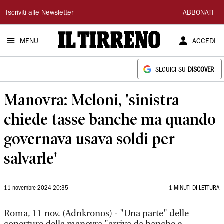
Il
Iscriviti alle Newsletter
ABBONATI
Tirreno
MENU
ACCEDI
SEGUICI SU
DISCOVER
Manovra: Meloni, 'sinistra
chiede tasse banche ma quando
governava usava soldi per
salvarle'
11 novembre 2024 20:35
1 MINUTI DI LETTURA
Roma, 11 nov. (Adnkronos) - "Una parte" delle