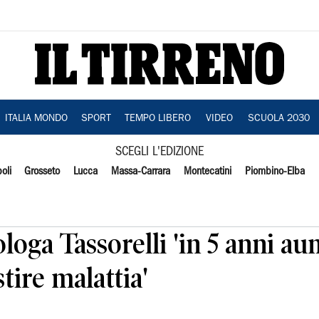
ITALIA MONDO
SPORT
TEMPO LIBERO
VIDEO
SCUOLA 2030
SCEGLI L'EDIZIONE
oli
Grosseto
Lucca
Massa-Carrara
Montecatini
Piombino-Elba
loga Tassorelli 'in 5 anni a
tire malattia'