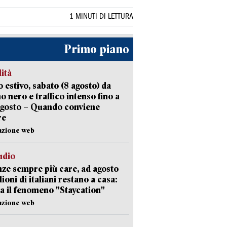
1 MINUTI DI LETTURA
Primo piano
lità
 estivo, sabato (8 agosto) da
no nero e traffico intenso fino a
agosto – Quando conviene
re
azione web
udio
ze sempre più care, ad agosto
lioni di italiani restano a casa:
a il fenomeno "Staycation"
azione web