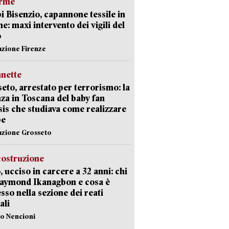
arme
 Bisenzio, capannone tessile in
e: maxi intervento dei vigili del
o
azione Firenze
nette
eto, arrestato per terrorismo: la
za in Toscana del baby fan
Isis che studiava come realizzare
be
azione Grosseto
costruzione
, ucciso in carcere a 32 anni: chi
Raymond Ikanagbon e cosa è
sso nella sezione dei reati
ali
lo Nencioni