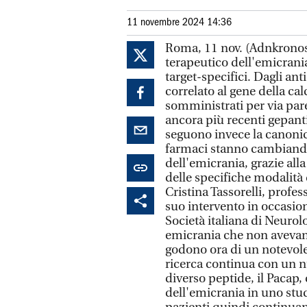
11 novembre 2024 14:36
Roma, 11 nov. (Adnkronos 
terapeutico dell'emicrani
target-specifici. Dagli ant
correlato al gene della cal
somministrati per via par
ancora più recenti gepanti
seguono invece la canonic
farmaci stanno cambiando
dell'emicrania, grazie alla
delle specifiche modalità
Cristina Tassorelli, profes
suo intervento in occasio
Società italiana di Neuro
emicrania che non avevano
godono ora di un notevole 
ricerca continua con un 
diverso peptide, il Pacap,
dell'emicrania in uno stud