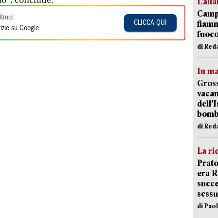
no", conclude.
L’all
Campi
itmo:
fiamm
CLICCA QUI
izie su Google
fuoc
di Red
In ma
Gross
vacan
dell’
bom
di Red
La ri
Prato
era 
succe
sessu
di Pao