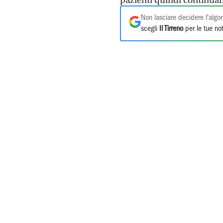
pazienti quindi continua
Non lasciare decidere l'algor
scegli
Il Tirreno
per le tue not