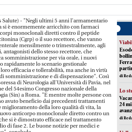
Salute) - "Negli ultimi 5 anni l'armamentario
a si è enormemente arricchito con farmaci
icorpi monoclonali diretti contro il peptide
citonina (Cgrp) o il suo recettore, che vanno
Viabi
enterale mensilmente o trimestralmente, agli
Esodo
, antagonisti dello stesso recettore, che
bolli
a somministrazione per via orale, i nuovi
Ferr
 rapidamente lo scenario gestionale
parti
 loro efficacia e tollerabilità, ma anche in virtù
 di somministrazione e di dispensazione". Così
di Red
soressa di Neurologia all'Università di Pavia, nel
ne del 54esimo Congresso nazionale della
Lo st
logia (Sin) a Roma. "E mentre molte persone con
Vacan
 avuto beneficio dai precedenti trattamenti
24 mi
miglioramento della loro qualità di vita, la
avanz
nuovo anticorpo monoclonale diretto contro un
di Red
 che si è dimostrato efficace nel trattamento
io di fase 2. Le buone notizie per medici e