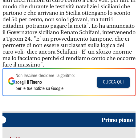
altri dieci milioni di euro contro il caro voli, per fare in
modo che durante le festività natalizie i siciliani che
partono e che arrivano in Sicilia ottengano lo sconto
del 50 per cento, non solo i giovani, ma tutti i
cittadini, potranno pagare la metà". Lo ha annunciato
il Governatore siciliano Renato Schifani, intervenendo
a Tgcom 24. "E' un provvedimento tampone, che ci
permette di non essere surclassati sulla logica del
caro voli- dice ancora Schifani - E' un sforzo enorme
ma lo facciamo perché ci rendiamo conto che occorre
fare il massimo".
Non lasciare decidere l'algoritmo:
CLICCA QUI
scegli
Il Tirreno
per le tue notizie su Google
Primo piano