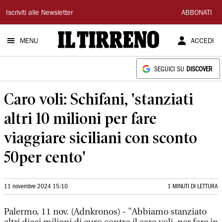
Il
Iscriviti alle Newsletter
ABBONATI
Tirreno
MENU
ACCEDI
SEGUICI SU
DISCOVER
Caro voli: Schifani, 'stanziati
altri 10 milioni per fare
viaggiare siciliani con sconto
50per cento'
11 novembre 2024 15:10
1 MINUTI DI LETTURA
Palermo, 11 nov. (Adnkronos) - "Abbiamo stanziato