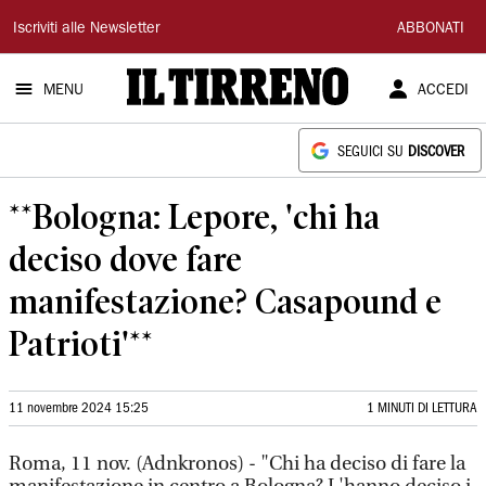
Il
Iscriviti alle Newsletter
ABBONATI
Tirreno
MENU
ACCEDI
SEGUICI SU
DISCOVER
**Bologna: Lepore, 'chi ha
deciso dove fare
manifestazione? Casapound e
Patrioti'**
11 novembre 2024 15:25
1 MINUTI DI LETTURA
Roma, 11 nov. (Adnkronos) - "Chi ha deciso di fare la