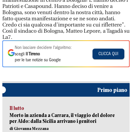
manifestazione in centro a Bologna? L'hanno deciso i
Patrioti e Casapound. Hanno deciso di venire a
Bologna, sono venuti dentro la nostra città, hanno
fatto questa manifestazione e se ne sono andati.
Credo ci sia qualcosa d'importante su cui riflettere".
Così il sindaco di Bologna, Matteo Lepore, a Tagadà su
La7.
Non lasciare decidere l'algoritmo:
CLICCA QUI
scegli
Il Tirreno
per le tue notizie su Google
Primo piano
Il lutto
Morto in azienda a Carrara, il viaggio del dolore
per Aldo: dalla Sicilia arrivano i genitori
di Giovanna Mezzana