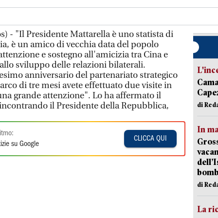
) - "Il Presidente Mattarella è uno statista di
ia, è un amico di vecchia data del popolo
ttenzione e sostegno all'amicizia tra Cina e
allo sviluppo delle relazioni bilaterali.
L'inc
esimo anniversario del partenariato strategico
Camai
'arco di tre mesi avete effettuato due visite in
Capez
una grande attenzione". Lo ha affermato il
 incontrando il Presidente della Repubblica,
di Red
In ma
itmo:
CLICCA QUI
Gross
izie su Google
vacan
dell’
bom
di Red
La ri