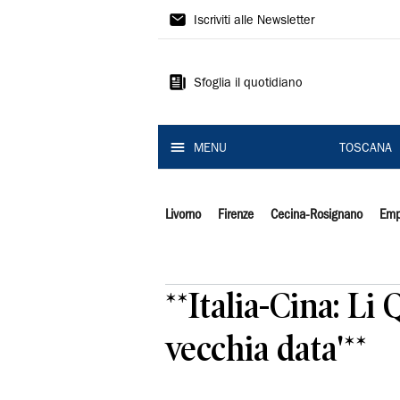
Il
Iscriviti alle Newsletter
Tirreno
Sfoglia il quotidiano
MENU
TOSCANA
Livorno
Firenze
Cecina-Rosignano
Emp
**Italia-Cina: Li
vecchia data'**