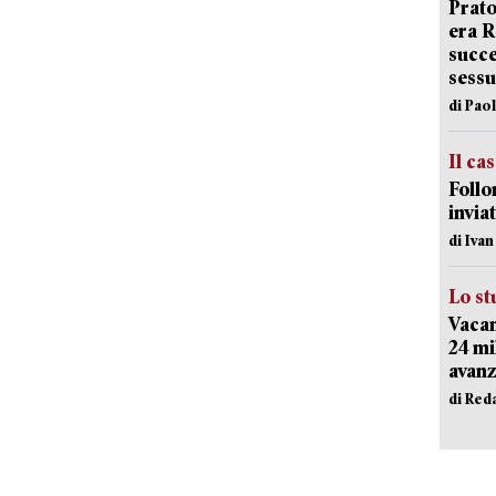
Prato
era 
succe
sessu
di Pao
Il ca
Follo
inviat
di Iva
Lo st
Vacan
24 mi
avanz
di Red