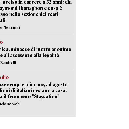
, ucciso in carcere a 32 anni: chi
Raymond Ikanagbon e cosa è
sso nella sezione dei reati
ali
lo Nencioni
so
nica, minacce di morte anonime
e all’assessore alla legalità
n Zambelli
udio
ze sempre più care, ad agosto
lioni di italiani restano a casa:
a il fenomeno "Staycation"
azione web