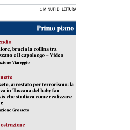
1 MINUTI DI LETTURA
Primo piano
endio
ore, brucia la collina tra
zano e il capoluogo – Video
azione Viareggio
nette
eto, arrestato per terrorismo: la
za in Toscana del baby fan
Isis che studiava come realizzare
be
azione Grosseto
costruzione