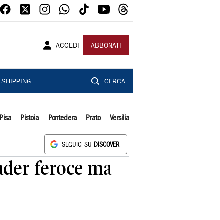
ACCEDI
ABBONATI
SHIPPING
CERCA
Pisa
Pistoia
Pontedera
Prato
Versilia
SEGUICI SU
DISCOVER
eader feroce ma