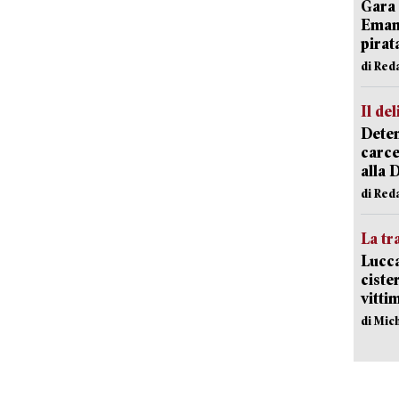
Gara 
Emanu
pirat
di Red
Il del
Deten
carce
alla 
di Red
La tr
Lucca
ciste
vitti
di Mic