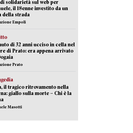
di solidarietà sul web per
ele, il 18enne investito da un
a della strada
azione Empoli
itto
uto di 32 anni ucciso in cella nel
re di Prato: era appena arrivato
Dogaia
azione Prato
agedia
, il tragico ritrovamento nella
rna: giallo sulla morte – Chi è la
ma
hele Masotti