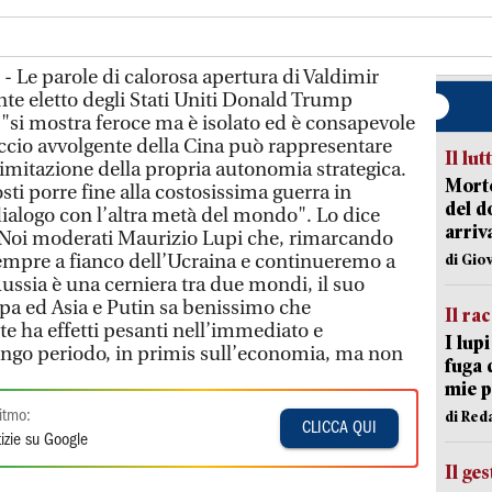
- Le parole di calorosa apertura di Valdimir
nte eletto degli Stati Uniti Donald Trump
"si mostra feroce ma è isolato ed è consapevole
ccio avvolgente della Cina può rappresentare
Il lut
limitazione della propria autonomia strategica.
Morto
osti porre fine alla costosissima guerra in
del d
ialogo con l’altra metà del mondo". Lo dice
arriv
i Noi moderati Maurizio Lupi che, rimarcando
sempre a fianco dell’Ucraina e continueremo a
di Gio
Russia è una cerniera tra due mondi, il suo
ropa ed Asia e Putin sa benissimo che
Il ra
e ha effetti pesanti nell’immediato e
I lup
ungo periodo, in primis sull’economia, ma non
fuga 
mie 
di Red
itmo:
CLICCA QUI
izie su Google
Il ge