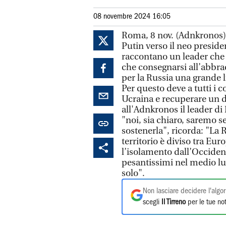
08 novembre 2024 16:05
Roma, 8 nov. (Adnkronos) 
Putin verso il neo preside
raccontano un leader che 
che consegnarsi all’abbra
per la Russia una grande 
Per questo deve a tutti i c
Ucraina e recuperare un d
all'Adnkronos il leader d
"noi, sia chiaro, saremo 
sostenerla", ricorda: "La 
territorio è diviso tra Eu
l’isolamento dall’Occident
pesantissimi nel medio l
solo".
Non lasciare decidere l'algor
scegli
Il Tirreno
per le tue not