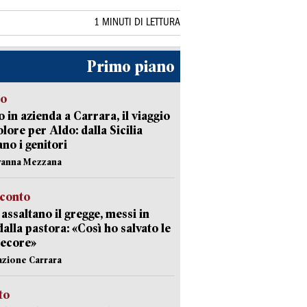
1 MINUTI DI LETTURA
Primo piano
to
 in azienda a Carrara, il viaggio
olore per Aldo: dalla Sicilia
ano i genitori
vanna Mezzana
cconto
i assaltano il gregge, messi in
dalla pastora: «Così ho salvato le
pecore»
azione Carrara
sto